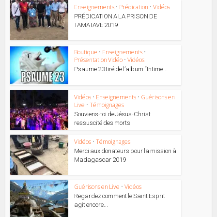
Enseignements
•
Prédication
•
Vidéos
PRÉDICATION A LA PRISON DE
TAMATAVE 2019
Boutique
•
Enseignements
•
Présentation Vidéo
•
Vidéos
Psaume 23 tiré de l’album “Intime...
Vidéos
•
Enseignements
•
Guérisons en
Live
•
Témoignages
Souviens-toi de Jésus-Christ
ressuscité des morts !
Vidéos
•
Témoignages
Merci aux donateurs pour la mission à
Madagascar 2019
Guérisons en Live
•
Vidéos
Regardez comment le Saint Esprit
agit encore...