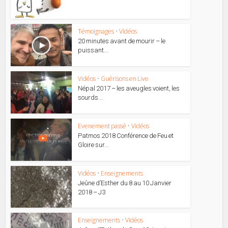
Témoignages
•
Vidéos
20 minutes avant de mourir – le
puissant...
Vidéos
•
Guérisons en Live
Népal 2017 – les aveugles voient, les
sourds...
Evenement passé
•
Vidéos
Patmos 2018 Conférence de Feu et
Gloire sur...
Vidéos
•
Enseignements
Jeûne d’Esther du 8 au 10 Janvier
2018 – J3
Enseignements
•
Vidéos