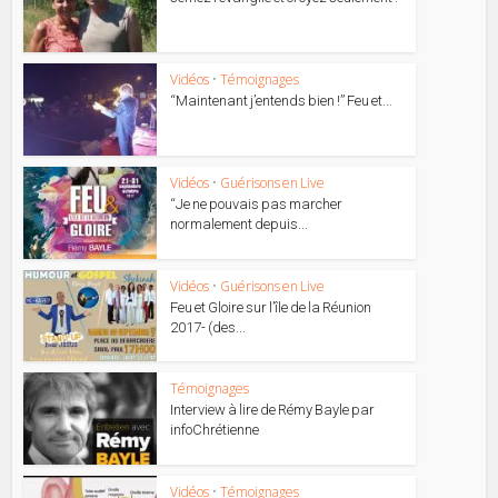
Vidéos
•
Témoignages
“Maintenant j’entends bien !” Feu et...
Vidéos
•
Guérisons en Live
“Je ne pouvais pas marcher
normalement depuis...
Vidéos
•
Guérisons en Live
Feu et Gloire sur l’île de la Réunion
2017- (des...
Témoignages
Interview à lire de Rémy Bayle par
infoChrétienne
Vidéos
•
Témoignages