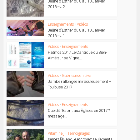
Jeûne d’Esther du 8 au 10 Janvier
2018 – J2
Enseignements
•
Vidéos
Jeûne d’Esther du 8 au 10 Janvier
2018 – J1
Vidéos
•
Enseignements
Patmos 2017 Le Cantique du Bien-
Aimé sur sa Vigne...
Vidéos
•
Guérisons en Live
Jambe rallongée miraculeusement –
Toulouse 2017
Vidéos
•
Enseignements
Que dit l’Esprit aux Églises en 2017 ?
message...
Vitamine J
•
Témoignages
semez l’évangile et croyez seulement !