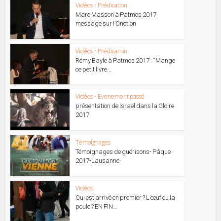
Vidéos
•
Prédication
Marc Masson à Patmos 2017
message sur l’Onction
Vidéos
•
Prédication
Rémy Bayle à Patmos 2017 : “Mange
ce petit livre...
Vidéos
•
Evenement passé
présentation de Israël dans la Gloire
2017
Témoignages
Témoignages de guérisons- Pâque
2017-Lausanne
Vidéos
Qui est arrivé en premier ? L’œuf ou la
poule ? EN FIN...