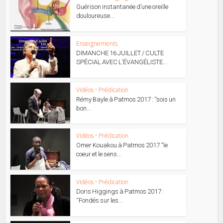
Guérison instantanée d’une oreille
douloureuse...
Enseignements
DIMANCHE 16 JUILLET / CULTE
SPÉCIAL AVEC L’ÉVANGÉLISTE...
Vidéos
•
Prédication
Rémy Bayle à Patmos 2017 : “sois un
bon...
Vidéos
•
Prédication
Omer Kouakou à Patmos 2017 “le
coeur et le sens...
Vidéos
•
Prédication
Doris Higgings à Patmos 2017 :
“Fondés sur les...