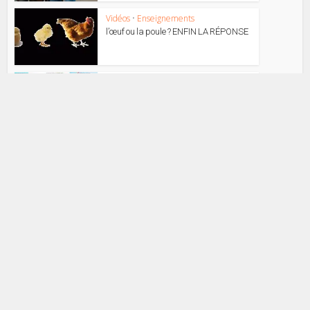
Vidéos
•
Enseignements
l’œuf ou la poule ? ENFIN LA RÉPONSE
Vidéos
Patmos 2017 annonce vidéo
Vidéos
message de Rémy Bayle depuis le
quartier général de...
Vidéos
Message de Rémy Bayle depuis
Jérusalem au Garden Tomb
Vidéos
annonce vidéo pour le camp d’été
Joudes 2017