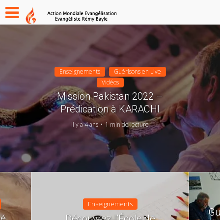
Enseignements
Guérisons en Live
Vidéos
Mission Pakistan 2022 –
Prédication à KARACHI
Il y a 4 ans
1 min de lecture
Enseignements
Gu
é
Découvrez l’École de