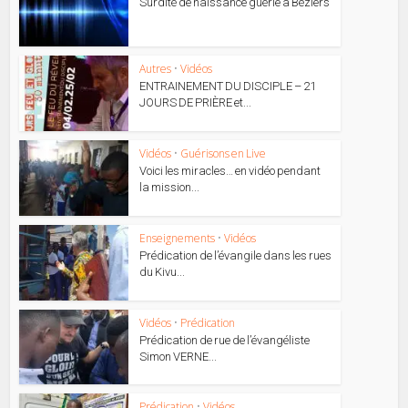
Surdité de naissance guérie à Béziers
Autres
•
Vidéos
ENTRAINEMENT DU DISCIPLE – 21
JOURS DE PRIÈRE et...
Vidéos
•
Guérisons en Live
Voici les miracles… en vidéo pendant
la mission...
Enseignements
•
Vidéos
Prédication de l’évangile dans les rues
du Kivu...
Vidéos
•
Prédication
Prédication de rue de l’évangéliste
Simon VERNE...
Prédication
•
Vidéos