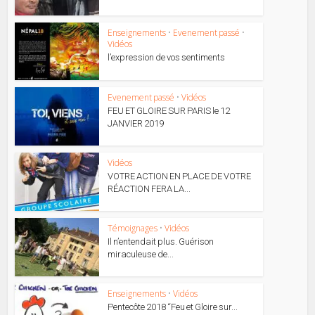
Enseignements
•
Evenement passé
•
Vidéos
l’expression de vos sentiments
Evenement passé
•
Vidéos
FEU ET GLOIRE SUR PARIS le 12
JANVIER 2019
Vidéos
VOTRE ACTION EN PLACE DE VOTRE
RÉACTION FERA LA...
Témoignages
•
Vidéos
Il n’entendait plus. Guérison
miraculeuse de...
Enseignements
•
Vidéos
Pentecôte 2018 “Feu et Gloire sur...