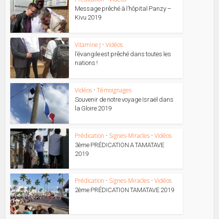
Message prêché à l’hôpital Panzy –
Kivu 2019
Vitamine J
•
Vidéos
l’évangile est prêché dans toutes les
nations !
Vidéos
•
Témoignages
Souvenir de notre voyage Israël dans
la Gloire 2019
Prédication
•
Signes-Miracles
•
Vidéos
3ème PRÉDICATION A TAMATAVE
2019
Prédication
•
Signes-Miracles
•
Vidéos
2ème PRÉDICATION TAMATAVE 2019