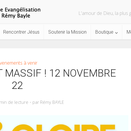
L'amour de Dieu, la plu
Rencontrer Jésus
Soutenir la Mission
Boutique
M
venements à venir
T MASSIF ! 12 NOVEMBRE
22
min de lecture
Rémy BAYLE
par