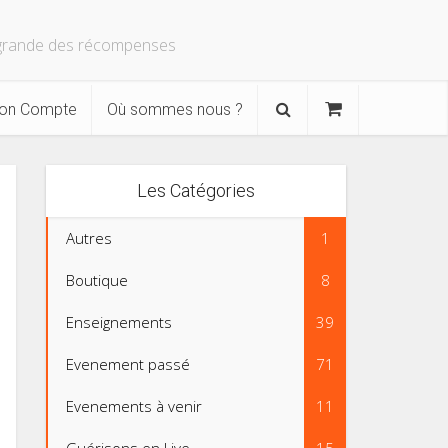
s grande des récompenses
on Compte
Où sommes nous ?
Les Catégories
Autres
1
Boutique
8
Enseignements
39
Evenement passé
71
Evenements à venir
11