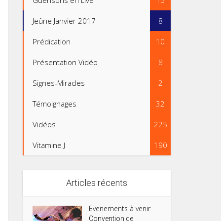
Guérisons en Live
15
Jeûne Janvier 2017
8
Prédication
10
Présentation Vidéo
8
Signes-Miracles
2
Témoignages
32
Vidéos
225
Vitamine J
190
Articles récents
Evenements à venir
Convention de