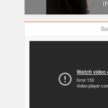
I
Gué