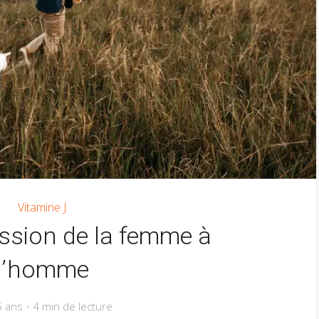
Vitamine J
ssion de la femme à
l’homme
 5 ans
4 min de lecture