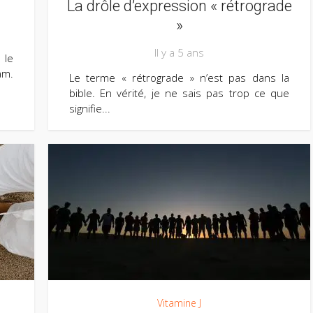
La drôle d’expression « rétrograde
»
Il y a 5 ans
 le
am.
Le terme « rétrograde » n’est pas dans la
bible. En vérité, je ne sais pas trop ce que
signifie...
Vitamine J