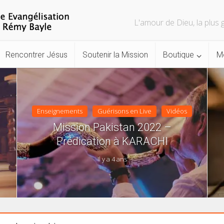
L'amour de Dieu, la plu
Rencontrer Jésus
Soutenir la Mission
Boutique
M
Enseignements
Guérisons en Live
Vidéos
Mission Pakistan 2022 –
Prédication à KARACHI
Il y a 4 ans