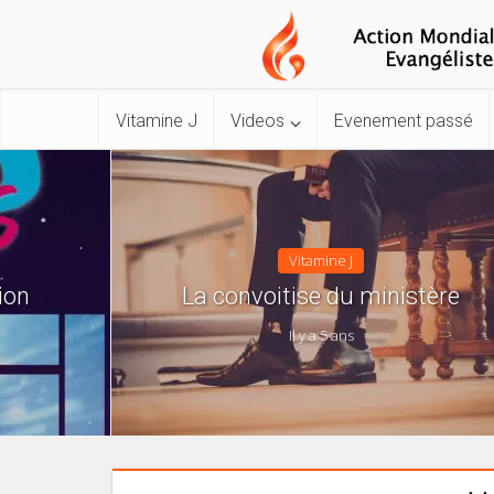
Vitamine J
Videos
Evenement passé
Vitamine J
ion
La convoitise du ministère
Il y a 5 ans