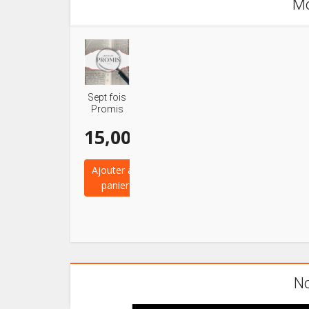
Mo
Sept fois
Promis
15,00
€
Ajouter au
panier
No