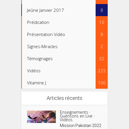
Jeûne Janvier 2017
8
Prédication
10
Présentation Vidéo
8
Signes-Miracles
2
Témoignages
32
Vidéos
225
Vitamine J
190
Articles récents
Enseignements
•
Guérisons en Live
•
Vidéos
Mission Pakistan 2022