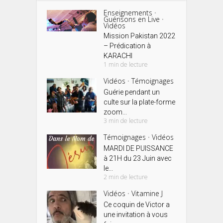
Enseignements
•
Guérisons en Live
•
Vidéos
Mission Pakistan 2022
– Prédication à
KARACHI
1 min de lecture
Vidéos
Témoignages
•
Guérie pendant un
culte sur la plate-forme
zoom...
3 min de lecture
Témoignages
Vidéos
•
MARDI DE PUISSANCE
à 21H du 23 Juin avec
le...
2 min de lecture
Vidéos
Vitamine J
•
Ce coquin de Victor a
une invitation à vous