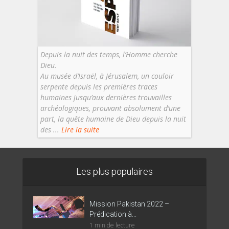
Depuis la nuit des temps, l’Homme cherche
Dieu.
Au musée d’Israël, à Jérusalem, un couloir
serpente depuis les premières traces
humaines jusqu’aux dernières trouvailles
archéologiques, prouvant absolument d’une
part, la quête humaine de Dieu depuis la nuit
des ...
Lire la suite
Les plus populaires
Mission Pakistan 2022 –
Prédication à...
1 min de lecture