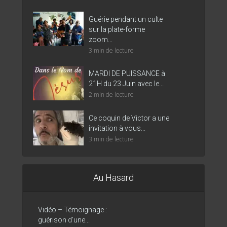
Guérie pendant un culte
sur la plate-forme
zoom...
3 min de lecture
MARDI DE PUISSANCE à
21H du 23 Juin avec le...
2 min de lecture
Ce coquin de Victor a une
invitation à vous...
3 min de lecture
Au Hasard
Vidéo – Témoignage :
guérison d’une...