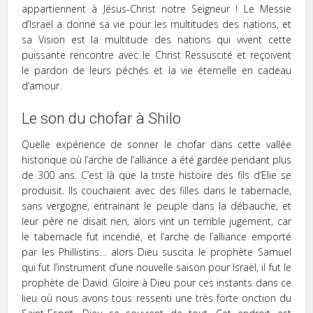
appartiennent à Jésus-Christ notre Seigneur ! Le Messie
d’Israël a donné sa vie pour les multitudes des nations, et
sa Vision est la multitude des nations qui vivent cette
puissante rencontre avec le Christ Ressuscité et reçoivent
le pardon de leurs péchés et la vie éternelle en cadeau
d’amour.
Le son du chofar à Shilo
Quelle expérience de sonner le chofar dans cette vallée
historique où l’arche de l’alliance a été gardée pendant plus
de 300 ans. C’est là que la triste histoire des fils d’Elie se
produisit. Ils couchaient avec des filles dans le tabernacle,
sans vergogne, entrainant le peuple dans la débauche, et
leur père ne disait rien, alors vint un terrible jugement, car
le tabernacle fut incendié, et l’arche de l’alliance emporté
par les Phillistins… alors Dieu suscita le prophète Samuel
qui fut l’instrument d’une nouvelle saison pour Israël, il fut le
prophète de David. Gloire à Dieu pour ces instants dans ce
lieu où nous avons tous ressenti une très forte onction du