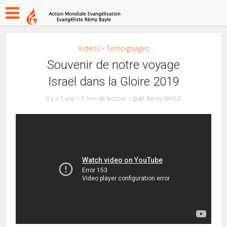
Vidéos
Témoignages
•
Souvenir de notre voyage
Israël dans la Gloire 2019
par
Il y a 7 ans
5 min de lecture
Rémy BAYLE