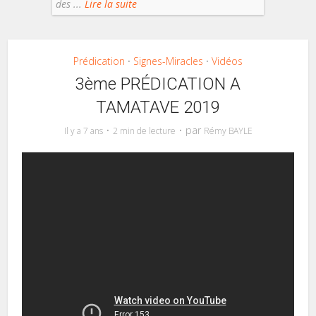
des ...
Lire la suite
Prédication
Signes-Miracles
Vidéos
•
•
3ème PRÉDICATION A
TAMATAVE 2019
par
Il y a 7 ans
2 min de lecture
Rémy BAYLE