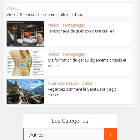
Vidéos
Vidéo / Guérison d’une femme atteinte d’une...
Vidéos
•
Témoignages
Témoignage de guérison d’une oreille !
Vidéos
•
Témoignages
Malformation du genou (ligaments croisés et
rotule)
Guérisons en Live
•
Vidéos
Regardez comment le Saint Esprit agit
encore...
Les Catégories
Autres
1