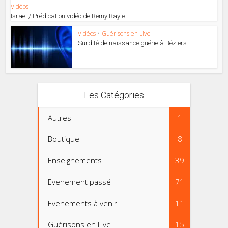
Vidéos
Israël / Prédication vidéo de Remy Bayle
Vidéos
•
Guérisons en Live
Surdité de naissance guérie à Béziers
Les Catégories
Autres
1
Boutique
8
Enseignements
39
Evenement passé
71
Evenements à venir
11
Guérisons en Live
15