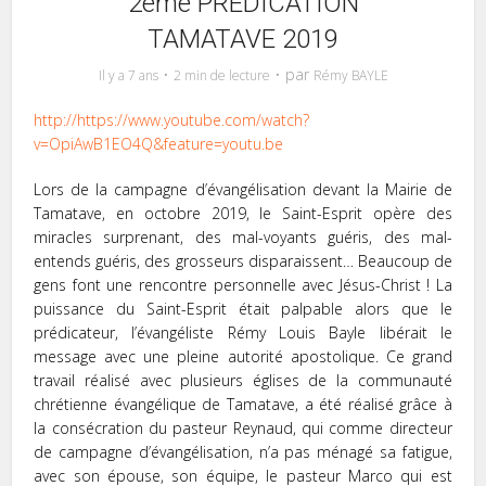
2ème PRÉDICATION
TAMATAVE 2019
par
Il y a 7 ans
2 min de lecture
Rémy BAYLE
http://https://www.youtube.com/watch?
v=OpiAwB1EO4Q&feature=youtu.be
Lors de la campagne d’évangélisation devant la Mairie de
Tamatave, en octobre 2019, le Saint-Esprit opère des
miracles surprenant, des mal-voyants guéris, des mal-
entends guéris, des grosseurs disparaissent… Beaucoup de
gens font une rencontre personnelle avec Jésus-Christ ! La
puissance du Saint-Esprit était palpable alors que le
prédicateur, l’évangéliste Rémy Louis Bayle libérait le
message avec une pleine autorité apostolique. Ce grand
travail réalisé avec plusieurs églises de la communauté
chrétienne évangélique de Tamatave, a été réalisé grâce à
la consécration du pasteur Reynaud, qui comme directeur
de campagne d’évangélisation, n’a pas ménagé sa fatigue,
avec son épouse, son équipe, le pasteur Marco qui est