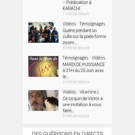
– Prédication à
KARACHI
1 min de lecture
Vidéos
Témoignages
•
Guérie pendant un
culte sur la plate-forme
zoom...
3 min de lecture
Témoignages
Vidéos
•
MARDI DE PUISSANCE
à 21H du 23 Juin avec
le...
2 min de lecture
Vidéos
Vitamine J
•
Ce coquin de Victor a
une invitation à vous
faire...
3 min de lecture
DES GUÉRISONS EN DIRECTS