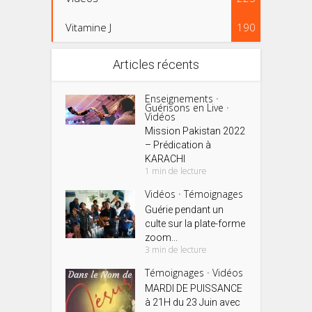
Vitamine J
190
Articles récents
Enseignements
•
Guérisons en Live
•
Vidéos
Mission Pakistan 2022
– Prédication à
KARACHI
1 min de lecture
Vidéos
Témoignages
•
Guérie pendant un
culte sur la plate-forme
zoom...
3 min de lecture
Témoignages
Vidéos
•
MARDI DE PUISSANCE
à 21H du 23 Juin avec