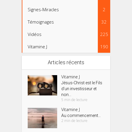
Signes-Miracles
2
Témoignages
32
Vidéos
225
Vitamine J
190
Articles récents
Vitamine J
Jésus-Christ est le Fils
d’un investisseur et
non...
5 min de lecture
Vitamine J
Au commencement…
2 min de lecture