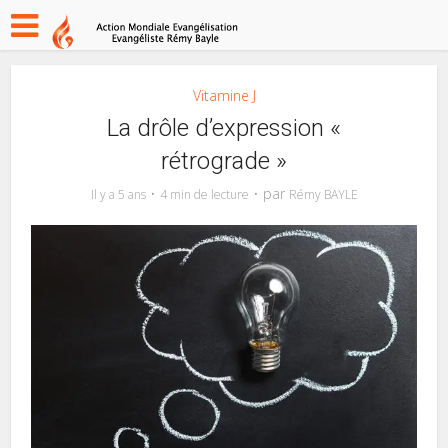
Vitamine J
La drôle d’expression «
rétrograde »
par
Il y a 5 ans
4 min de lecture
Rémy BAYLE