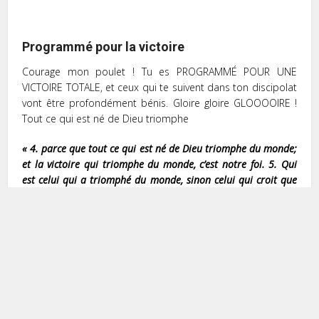
Programmé pour la victoire
Courage mon poulet ! Tu es PROGRAMMÉ POUR UNE
VICTOIRE TOTALE, et ceux qui te suivent dans ton discipolat
vont être profondément bénis. Gloire gloire GLOOOOIRE !
Tout ce qui est né de Dieu triomphe
« 4. parce que tout ce qui est né de Dieu triomphe du monde;
et la victoire qui triomphe du monde, c’est notre foi. 5. Qui
est celui qui a triomphé du monde, sinon celui qui croit que
Jésus est le Fils de Dieu? 6. C’est lui, Jésus-Christ, qui est venu
avec de l’eau et du sang; non avec l’eau seulement, mais avec
l’eau et avec le sang; et c’est l’Esprit qui rend témoignage,
parce que l’Esprit est la vérité.» 1 Jean 5:4-6
S’il te plaît , FAIS LA VISION ! ENTRE DANS LES ŒUVRES
PRÉPARÉES D’AVANCE ! TOUT EST ACCOMPLI ! La faveur
coule tout simplement sur la Vision de Jésus… pas de lutte