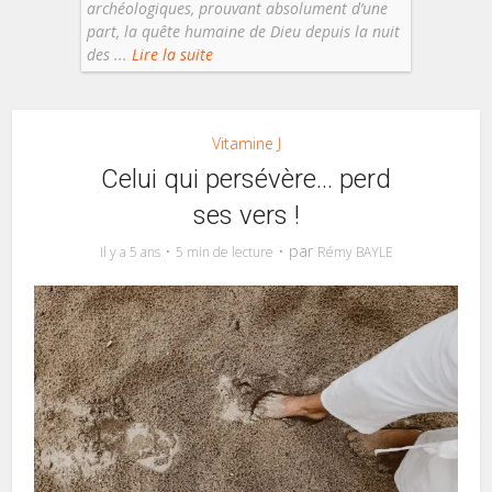
archéologiques, prouvant absolument d’une
part, la quête humaine de Dieu depuis la nuit
des ...
Lire la suite
Vitamine J
Celui qui persévère… perd
ses vers !
par
Il y a 5 ans
5 min de lecture
Rémy BAYLE