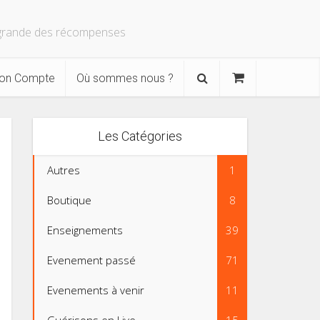
s grande des récompenses
on Compte
Où sommes nous ?
Les Catégories
Autres
1
Boutique
8
Enseignements
39
Evenement passé
71
Evenements à venir
11