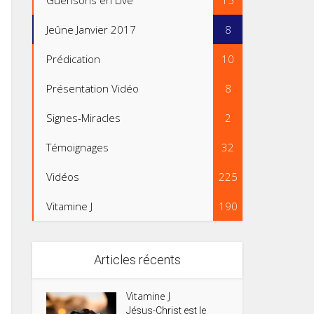
Guérisons en Live
15
Jeûne Janvier 2017
8
Prédication
10
Présentation Vidéo
8
Signes-Miracles
2
Témoignages
32
Vidéos
225
Vitamine J
190
Articles récents
Vitamine J
Jésus-Christ est le