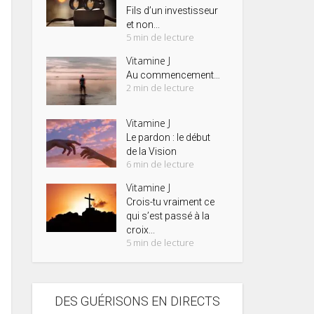
Fils d’un investisseur
et non...
5 min de lecture
Vitamine J
Au commencement…
2 min de lecture
Vitamine J
Le pardon : le début
de la Vision
6 min de lecture
Vitamine J
Crois-tu vraiment ce
qui s’est passé à la
croix...
5 min de lecture
DES GUÉRISONS EN DIRECTS