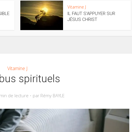
Vitamine J
GIBLE
IL FAUT S’APPUYER SUR
JÉSUS CHRIST
Vitamine J
bus spirituels
min de lecture
Rémy BAYLE
par