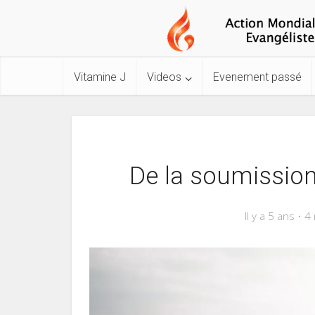
Vitamine J
Videos
Evenement passé
De la soumissio
Il y a 5 ans
4 