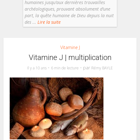
humaines jusqu’aux dernières trouvailles
archéologiques, prouvant absolument d’une
part, la quête humaine de Dieu depuis la nuit
des ...
Lire la suite
Vitamine J
Vitamine J | multiplication
par
Il y a 10 ans
6 min de lecture
Rémy BAYLE