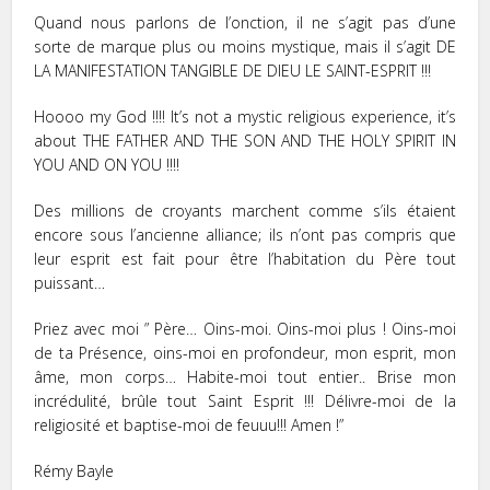
Quand nous parlons de l’onction, il ne s’agit pas d’une
sorte de marque plus ou moins mystique, mais il s’agit DE
LA MANIFESTATION TANGIBLE DE DIEU LE SAINT-ESPRIT !!!
Hoooo my God !!!! It’s not a mystic religious experience, it’s
about THE FATHER AND THE SON AND THE HOLY SPIRIT IN
YOU AND ON YOU !!!!
Des millions de croyants marchent comme s’ils étaient
encore sous l’ancienne alliance; ils n’ont pas compris que
leur esprit est fait pour être l’habitation du Père tout
puissant…
Priez avec moi ” Père… Oins-moi. Oins-moi plus ! Oins-moi
de ta Présence, oins-moi en profondeur, mon esprit, mon
âme, mon corps… Habite-moi tout entier.. Brise mon
incrédulité, brûle tout Saint Esprit !!! Délivre-moi de la
religiosité et baptise-moi de feuuu!!! Amen !”
Rémy Bayle