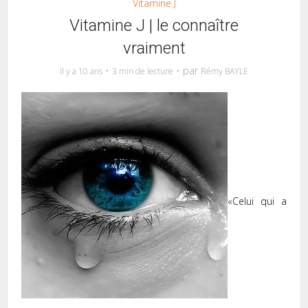
Vitamine J
Vitamine J | le connaître
vraiment
par
Il y a 10 ans
3 min de lecture
Rémy BAYLE
«Celui qui a