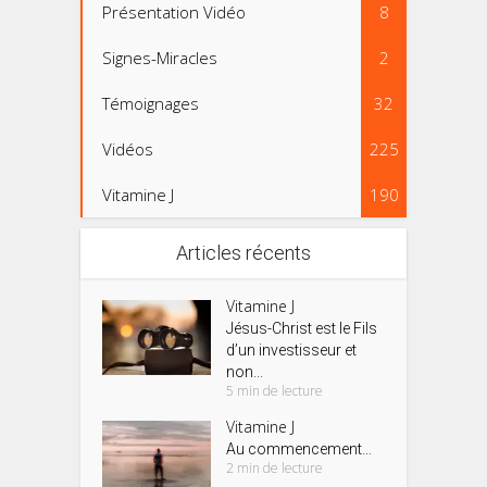
Présentation Vidéo
8
Signes-Miracles
2
Témoignages
32
Vidéos
225
Vitamine J
190
Articles récents
Vitamine J
Jésus-Christ est le Fils
d’un investisseur et
non...
5 min de lecture
Vitamine J
Au commencement…
2 min de lecture