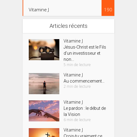
Vitamine J
190
Articles récents
Vitamine J
Jésus-Christ est le Fils
d’un investisseur et
non...
5 min de lecture
Vitamine J
Au commencement…
2 min de lecture
Vitamine J
Le pardon : le début de
la Vision
6 min de lecture
Vitamine J
Crois-tu vraiment ce