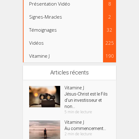
Présentation Vidéo
8
Signes-Miracles
2
Témoignages
32
Vidéos
225
Vitamine J
190
Articles récents
Vitamine J
Jésus-Christ est le Fils
d’un investisseur et
non...
5 min de lecture
Vitamine J
Au commencement…
2 min de lecture