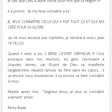
je sais que Dieu a autre chose pour moi que ta religion !!!!
Il a promis : “Je me ferai connaître à lui”
JE VEUX CONNAÎTRE CELUI QUI A FAIT TOUT ÇA ET QUI M’A
CRÉÉ POUR SA GLOIRE.
«Je ne vous laisserai pas orphelins, je viendrai à vous.» Jean‬
‭14:18‬ ‭LSG‬
Quand il vient à toi, il BRISE L’ESPRIT ORPHELIN !!! C’est
pourquoi dans nos réunions, les gens s’écroulent à
chaudes larmes, car l’Esprit de Dieu se manifeste
tangiblement, répand l’amour du Père dans les cœurs,… Il
va encore nous bouleverser. Il va encore se faire connaître
à nous.
Répète après moi : “Seigneur Jésus, je veux te connaître
vraiment” amen.
Rémy Bayle