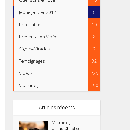
Guérisons en Live
15
Jeûne Janvier 2017
8
Prédication
10
Présentation Vidéo
8
Signes-Miracles
2
Témoignages
32
Vidéos
225
Vitamine J
190
Articles récents
Vitamine J
Jésus-Christ est le