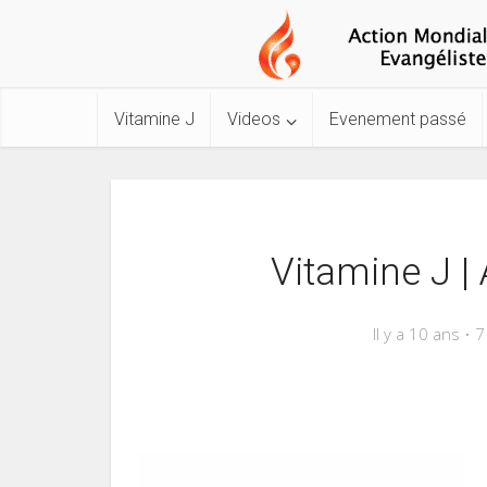
Vitamine J
Videos
Evenement passé
Vitamine J | 
Il y a 10 ans
7