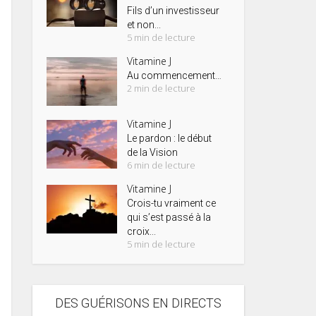
Fils d’un investisseur
et non...
5 min de lecture
Vitamine J
Au commencement…
2 min de lecture
Vitamine J
Le pardon : le début
de la Vision
6 min de lecture
Vitamine J
Crois-tu vraiment ce
qui s’est passé à la
croix...
5 min de lecture
DES GUÉRISONS EN DIRECTS