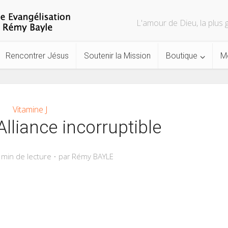
L'amour de Dieu, la plu
Rencontrer Jésus
Soutenir la Mission
Boutique
M
Vitamine J
Alliance incorruptible
 min de lecture
Rémy BAYLE
par