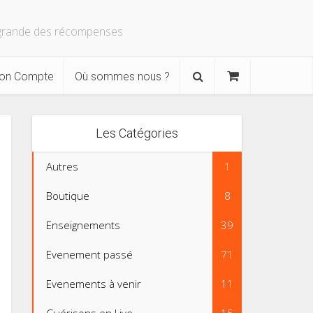
s grande des récompenses
on Compte
Où sommes nous ?
Les Catégories
Autres
1
Boutique
8
Enseignements
39
Evenement passé
71
Evenements à venir
11