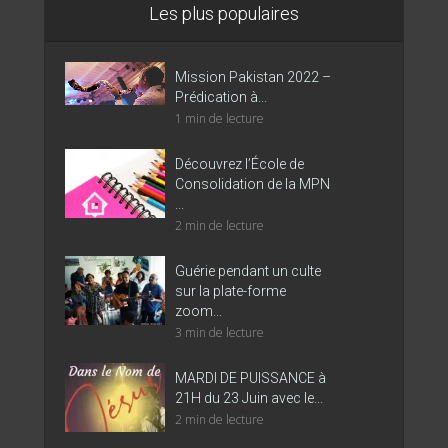
Les plus populaires
Mission Pakistan 2022 –
Prédication à...
1 min de lecture
Découvrez l’École de
Consolidation de la MPN
...
2 min de lecture
Guérie pendant un culte
sur la plate-forme
zoom...
3 min de lecture
MARDI DE PUISSANCE à
21H du 23 Juin avec le...
2 min de lecture