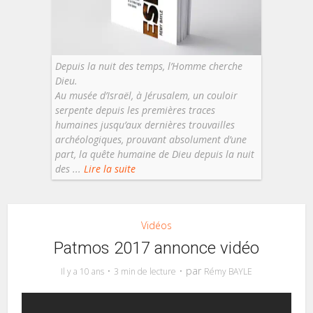
Depuis la nuit des temps, l’Homme cherche
Dieu.
Au musée d’Israël, à Jérusalem, un couloir
serpente depuis les premières traces
humaines jusqu’aux dernières trouvailles
archéologiques, prouvant absolument d’une
part, la quête humaine de Dieu depuis la nuit
des ...
Lire la suite
Vidéos
Patmos 2017 annonce vidéo
par
Il y a 10 ans
3 min de lecture
Rémy BAYLE