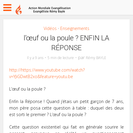
Vidéos
Enseignements
•
l’œuf ou la poule ? ENFIN LA
RÉPONSE
par
Il y a 9 ans
5 min de lecture
Rémy BAYLE
http://https://www.youtube.com/watch?
v=YJiGDwtB2xo&feature=youtu.be
L’œuf ou la poule ?
Enfin la Réponse ! Quand j’étais un petit garçon de 7 ans,
mon père posa cette question à table : duquel des deux
est sorti le premier ? L’œuf ou la poule ?
Cette question existentiel qui fait en générale sourire le