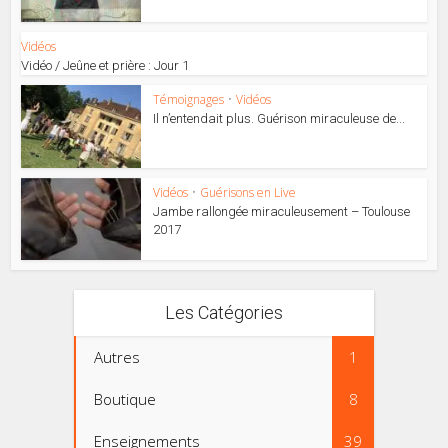
Vidéos
Vidéo / Jeûne et prière : Jour 1
Témoignages
•
Vidéos
Il n’entendait plus. Guérison miraculeuse de...
Vidéos
•
Guérisons en Live
Jambe rallongée miraculeusement – Toulouse
2017
Les Catégories
Autres
1
Boutique
8
Enseignements
39