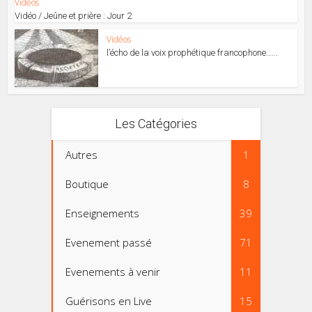
Vidéos
Vidéo / Jeûne et prière : Jour 2
Vidéos
l’écho de la voix prophétique francophone…...
Les Catégories
Autres
1
Boutique
8
Enseignements
39
Evenement passé
71
Evenements à venir
11
Guérisons en Live
15