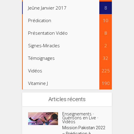
Jeûne Janvier 2017
8
Prédication
10
Présentation Vidéo
8
Signes-Miracles
2
Témoignages
32
Vidéos
225
Vitamine J
190
Articles récents
Enseignements
•
Guérisons en Live
•
Vidéos
Mission Pakistan 2022
– Prédication à