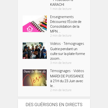
KARACHI
1 min de lecture
Enseignements
Découvrez l’École de
Consolidation de la
MPN ...
2 min de lecture
Vidéos
Témoignages
•
Guérie pendant un
culte sur la plate-forme
zoom...
3 min de lecture
Témoignages
Vidéos
•
MARDI DE PUISSANCE
à 21H du 23 Juin avec
le...
2 min de lecture
DES GUÉRISONS EN DIRECTS