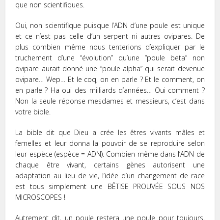
que non scientifiques.
Oui, non scientifique puisque l’ADN d’une poule est unique
et ce n’est pas celle d’un serpent ni autres ovipares. De
plus combien même nous tenterions d’expliquer par le
truchement d’une “évolution” qu’une “poule beta” non
ovipare aurait donné une “poule alpha” qui serait devenue
ovipare… Wep… Et le coq, on en parle ? Et le comment, on
en parle ? Ha oui des milliards d’années… Oui comment ?
Non la seule réponse mesdames et messieurs, c’est dans
votre bible.
La bible dit que Dieu a crée les êtres vivants mâles et
femelles et leur donna la pouvoir de se reproduire selon
leur espèce (espèce = ADN). Combien même dans l’ADN de
chaque être vivant, certains gènes autorisent une
adaptation au lieu de vie, l’idée d’un changement de race
est tous simplement une BÊTISE PROUVÉE SOUS NOS
MICROSCOPES !
Autrement dit, un poule restera une poule pour toujours,