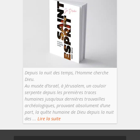
Depuis la nuit des temps, l’Homme cherche
Dieu.
Au musée d’Israël, à Jérusalem, un couloir
serpente depuis les premières traces
humaines jusqu’aux dernières trouvailles
archéologiques, prouvant absolument d’une
part, la quête humaine de Dieu depuis la nuit
des ...
Lire la suite