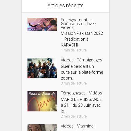
Articles récents
Enseignements
•
Guérisons en Live
•
Vidéos
Mission Pakistan 2022
– Prédication à
KARACHI
1 min de lecture
Vidéos
Témoignages
•
Guérie pendant un
culte sur la plate-forme
zoom...
3 min de lecture
Témoignages
Vidéos
•
MARDI DE PUISSANCE
à 21H du 23 Juin avec
le...
2 min de lecture
Vidéos
Vitamine J
•