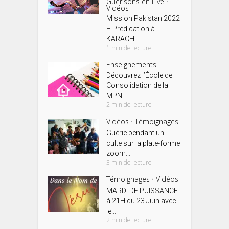
Guérisons en Live
•
Vidéos
Mission Pakistan 2022
– Prédication à
KARACHI
1 min de lecture
Enseignements
Découvrez l’École de
Consolidation de la
MPN ...
2 min de lecture
Vidéos
Témoignages
•
Guérie pendant un
culte sur la plate-forme
zoom...
3 min de lecture
Témoignages
Vidéos
•
MARDI DE PUISSANCE
à 21H du 23 Juin avec
le...
2 min de lecture