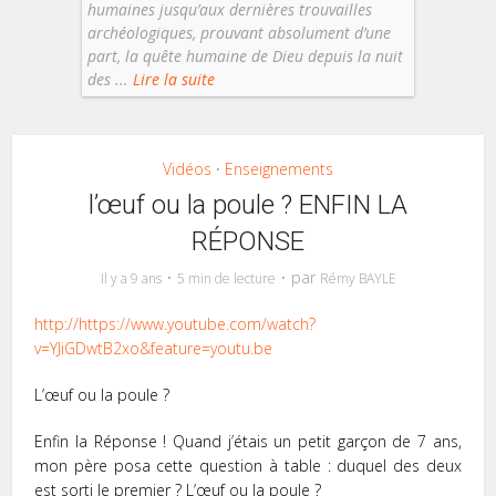
humaines jusqu’aux dernières trouvailles
archéologiques, prouvant absolument d’une
part, la quête humaine de Dieu depuis la nuit
des ...
Lire la suite
Vidéos
Enseignements
•
l’œuf ou la poule ? ENFIN LA
RÉPONSE
par
Il y a 9 ans
5 min de lecture
Rémy BAYLE
http://https://www.youtube.com/watch?
v=YJiGDwtB2xo&feature=youtu.be
L’œuf ou la poule ?
Enfin la Réponse ! Quand j’étais un petit garçon de 7 ans,
mon père posa cette question à table : duquel des deux
est sorti le premier ? L’œuf ou la poule ?