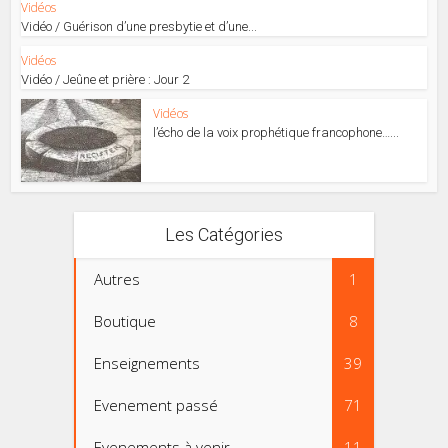
Vidéos
Vidéo / Guérison d’une presbytie et d’une...
Vidéos
Vidéo / Jeûne et prière : Jour 2
Vidéos
l’écho de la voix prophétique francophone…...
Les Catégories
Autres
1
Boutique
8
Enseignements
39
Evenement passé
71
Evenements à venir
11