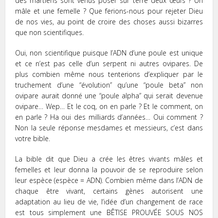
des martiens sont venus poser sur terre deux œufs ? Un
mâle et une femelle ? Que ferions-nous pour rejeter Dieu
de nos vies, au point de croire des choses aussi bizarres
que non scientifiques.
Oui, non scientifique puisque l’ADN d’une poule est unique
et ce n’est pas celle d’un serpent ni autres ovipares. De
plus combien même nous tenterions d’expliquer par le
truchement d’une “évolution” qu’une “poule beta” non
ovipare aurait donné une “poule alpha” qui serait devenue
ovipare… Wep… Et le coq, on en parle ? Et le comment, on
en parle ? Ha oui des milliards d’années… Oui comment ?
Non la seule réponse mesdames et messieurs, c’est dans
votre bible.
La bible dit que Dieu a crée les êtres vivants mâles et
femelles et leur donna la pouvoir de se reproduire selon
leur espèce (espèce = ADN). Combien même dans l’ADN de
chaque être vivant, certains gènes autorisent une
adaptation au lieu de vie, l’idée d’un changement de race
est tous simplement une BÊTISE PROUVÉE SOUS NOS