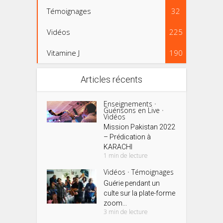
Témoignages
32
Vidéos
225
Vitamine J
190
Articles récents
Enseignements
•
Guérisons en Live
•
Vidéos
Mission Pakistan 2022
– Prédication à
KARACHI
1 min de lecture
Vidéos
Témoignages
•
Guérie pendant un
culte sur la plate-forme
zoom...
3 min de lecture