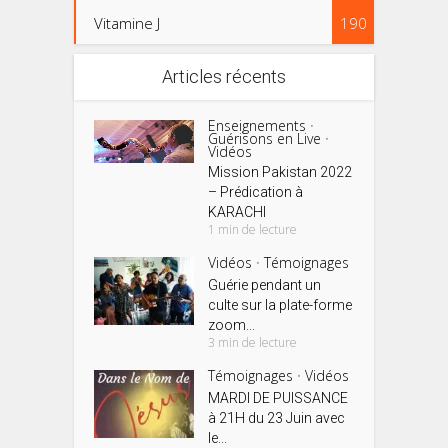
Vitamine J
190
Articles récents
Enseignements
•
Guérisons en Live
•
Vidéos
Mission Pakistan 2022
– Prédication à
KARACHI
1 min de lecture
Vidéos
Témoignages
•
Guérie pendant un
culte sur la plate-forme
zoom...
3 min de lecture
Témoignages
Vidéos
•
MARDI DE PUISSANCE
à 21H du 23 Juin avec
le...