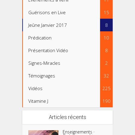
Guérisons en Live
15
Jeûne Janvier 2017
8
Prédication
10
Présentation Vidéo
8
Signes-Miracles
2
Témoignages
32
Vidéos
225
Vitamine J
190
Articles récents
Enseignements
•