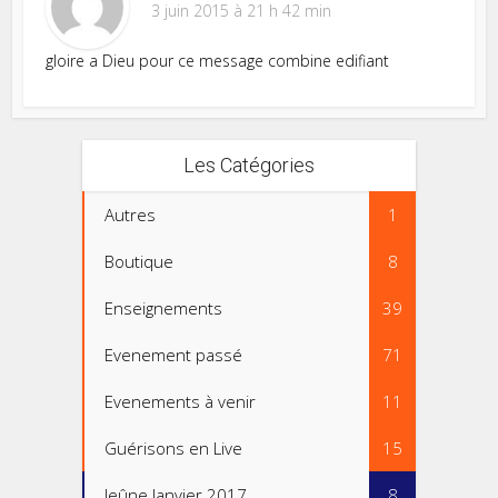
3 juin 2015 à 21 h 42 min
gloire a Dieu pour ce message combine edifiant
Les Catégories
Autres
1
Boutique
8
Enseignements
39
Evenement passé
71
Evenements à venir
11
Guérisons en Live
15
Jeûne Janvier 2017
8