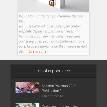
Depuis la nuit des temps, l’Homme cherche
Dieu.
Au musée d’Israël, à Jérusalem, un couloir
serpente depuis les premières traces
humaines jusqu’aux dernières trouvailles
archéologiques, prouvant absolument d’une
part, la quête humaine de Dieu depuis la nuit
des ...
Lire la suite
Les plus populaires
Mission Pakistan 2022 –
Prédication à...
1 min de lecture
Guérie pendant un culte