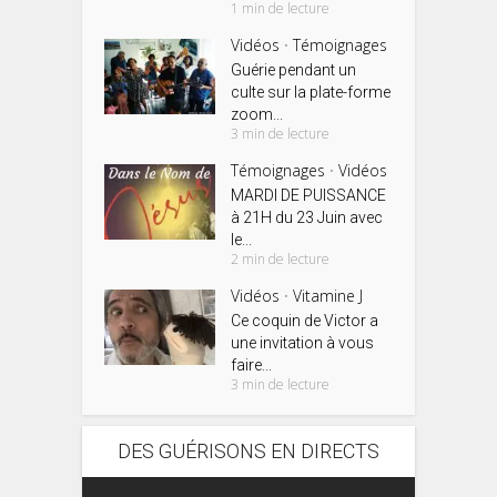
1 min de lecture
Vidéos
Témoignages
•
Guérie pendant un
culte sur la plate-forme
zoom...
3 min de lecture
Témoignages
Vidéos
•
MARDI DE PUISSANCE
à 21H du 23 Juin avec
le...
2 min de lecture
Vidéos
Vitamine J
•
Ce coquin de Victor a
une invitation à vous
faire...
3 min de lecture
DES GUÉRISONS EN DIRECTS