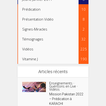
Prédication
10
Présentation Vidéo
8
Signes-Miracles
2
Témoignages
32
Vidéos
225
Vitamine J
190
Articles récents
Enseignements
•
Guérisons en Live
•
Vidéos
Mission Pakistan 2022
– Prédication à
KARACHI