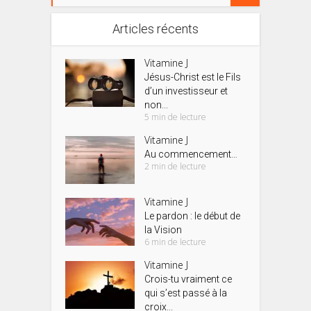
Articles récents
Vitamine J
Jésus-Christ est le Fils
d’un investisseur et
non...
5 min de lecture
Vitamine J
Au commencement…
2 min de lecture
Vitamine J
Le pardon : le début de
la Vision
6 min de lecture
Vitamine J
Crois-tu vraiment ce
qui s’est passé à la
croix...