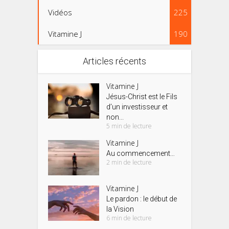
Vidéos
225
Vitamine J
190
Articles récents
Vitamine J
Jésus-Christ est le Fils
d’un investisseur et
non...
5 min de lecture
Vitamine J
Au commencement…
2 min de lecture
Vitamine J
Le pardon : le début de
la Vision
6 min de lecture