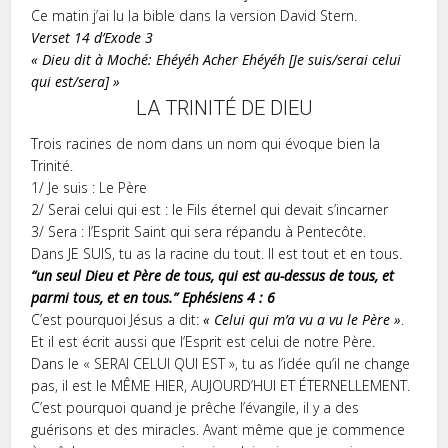
Ce matin j’ai lu la bible dans la version David Stern.
Verset 14 d’Exode 3
« Dieu dit à Moché: Ehéyéh Acher Ehéyéh [Je suis/serai celui
qui est/sera] »
LA TRINITÉ DE DIEU
Trois racines de nom dans un nom qui évoque bien la
Trinité.
1/ Je suis : Le Père
2/ Serai celui qui est : le Fils éternel qui devait s’incarner
3/ Sera : l’Esprit Saint qui sera répandu à Pentecôte.
Dans JE SUIS, tu as la racine du tout. Il est tout et en tous.
“un seul Dieu et Père de
tous
, qui est au-dessus de
tous
, et
parmi
tous
, et
en tous
.” Ephésiens 4 : 6
C’est pourquoi Jésus a dit:
« Celui qui m’a vu a vu le Père »
.
Et il est écrit aussi que l’Esprit est celui de notre Père.
Dans le « SERAI CELUI QUI EST », tu as l’idée qu’il ne change
pas, il est le MÊME HIER, AUJOURD’HUI ET ÉTERNELLEMENT.
C’est pourquoi quand je prêche l’évangile, il y a des
guérisons et des miracles. Avant même que je commence