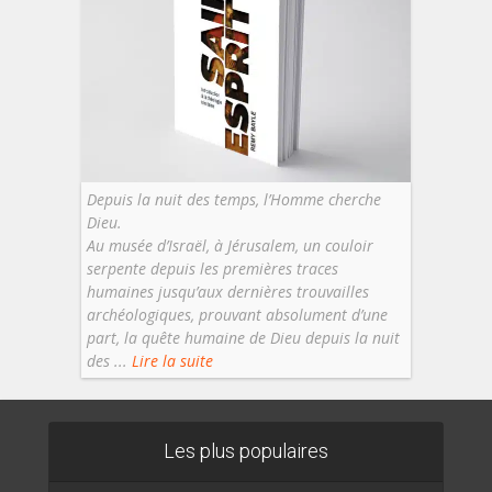
Depuis la nuit des temps, l’Homme cherche
Dieu.
Au musée d’Israël, à Jérusalem, un couloir
serpente depuis les premières traces
humaines jusqu’aux dernières trouvailles
archéologiques, prouvant absolument d’une
part, la quête humaine de Dieu depuis la nuit
des ...
Lire la suite
Les plus populaires