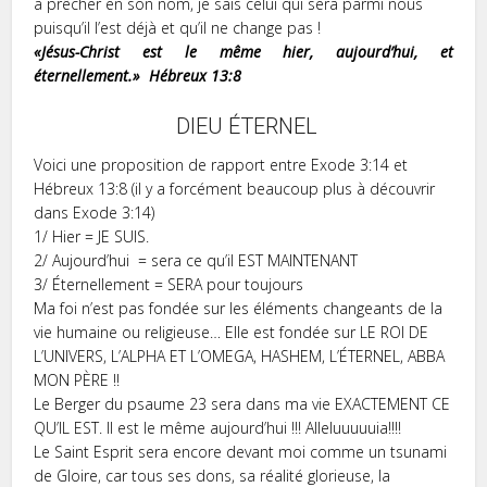
à prêcher en son nom, je sais celui qui sera parmi nous
puisqu’il l’est déjà et qu’il ne change pas !
«Jésus-Christ est le même hier, aujourd’hui, et
éternellement.»
Hébreux‬ ‭13:8‬
DIEU ÉTERNEL
Voici une proposition de rapport entre Exode 3:14 et
Hébreux 13:8 (il y a forcément beaucoup plus à découvrir
dans Exode 3:14)
1/
Hier = JE SUIS.
2/ Aujourd’hui = sera ce qu’il EST MAINTENANT
3/ Éternellement = SERA pour toujours
Ma foi n’est pas fondée sur les éléments changeants de la
vie humaine ou religieuse… Elle est fondée sur LE ROI DE
L’UNIVERS, L’ALPHA ET L’OMEGA, HASHEM, L’ÉTERNEL, ABBA
MON PÈRE !!
Le Berger du psaume 23 sera dans ma vie EXACTEMENT CE
QU’IL EST. Il est le même aujourd’hui !!! Alleluuuuuia!!!!
Le Saint Esprit sera encore devant moi comme un tsunami
de Gloire, car tous ses dons, sa réalité glorieuse, la