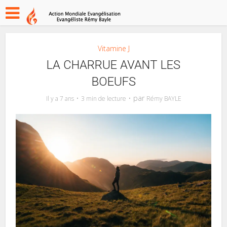
Vitamine J
LA CHARRUE AVANT LES
BOEUFS
par
Il y a 7 ans
3 min de lecture
Rémy BAYLE