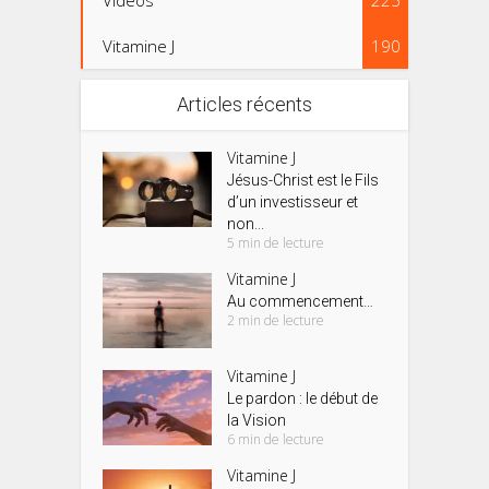
Vidéos
225
Vitamine J
190
Articles récents
Vitamine J
Jésus-Christ est le Fils
d’un investisseur et
non...
5 min de lecture
Vitamine J
Au commencement…
2 min de lecture
Vitamine J
Le pardon : le début de
la Vision
6 min de lecture
Vitamine J