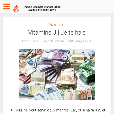
Vitamine J
Vitamine J | Je te hais
par
Il y a 10 ans
3 min de lecture
Rémy BAYLE
«Nul ne peut servir deux maîtres. Car, ou il haïra l’un, et