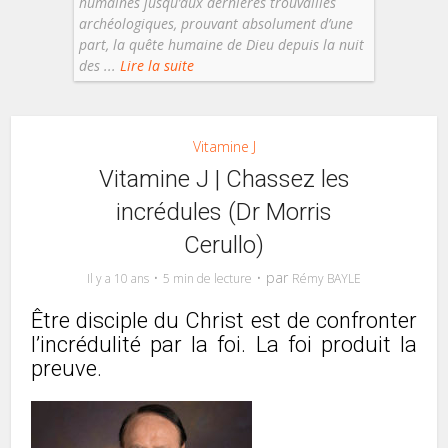
humaines jusqu’aux dernières trouvailles
archéologiques, prouvant absolument d’une
part, la quête humaine de Dieu depuis la nuit
des ...
Lire la suite
Vitamine J
Vitamine J | Chassez les
incrédules (Dr Morris
Cerullo)
par
Il y a 10 ans
5 min de lecture
Rémy BAYLE
Être disciple du Christ est de confronter
l’incrédulité par la foi. La foi produit la
preuve.