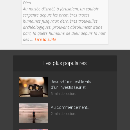
Dieu.
Au musée d’Israël, à Jérusalem, un couloir
serpente depuis les premières traces
humaines jusqu’aux dernières trouvailles
archéologiques, prouvant absolument d’une
part, la quête humaine de Dieu depuis la nuit
des ...
Lire la suite
Les plus populaires
Jésus-Christ est le Fils
d’un investisseur et...
5 min de lecture
Au commencement…
2 min de lecture