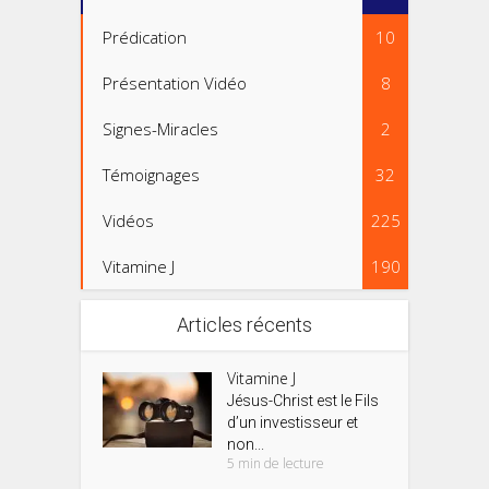
Prédication
10
Présentation Vidéo
8
Signes-Miracles
2
Témoignages
32
Vidéos
225
Vitamine J
190
Articles récents
Vitamine J
Jésus-Christ est le Fils
d’un investisseur et
non...
5 min de lecture