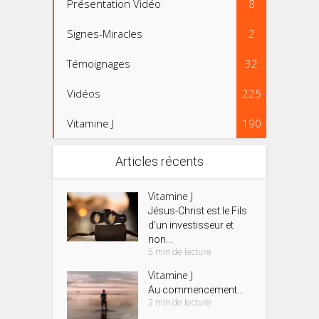
Présentation Vidéo
8
Signes-Miracles
2
Témoignages
32
Vidéos
225
Vitamine J
190
Articles récents
Vitamine J
Jésus-Christ est le Fils
d’un investisseur et
non...
5 min de lecture
Vitamine J
Au commencement…
2 min de lecture