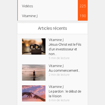
Vidéos
225
Vitamine J
190
Articles récents
Vitamine J
Jésus-Christ est le Fils
d’un investisseur et
non...
5 min de lecture
Vitamine J
Au commencement…
2 min de lecture
Vitamine J
Le pardon : le début de
la Vision
6 min de lecture