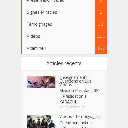
Présentation Vidéo
8
Signes-Miracles
2
Témoignages
32
Vidéos
225
Vitamine J
190
Articles récents
Enseignements
•
Guérisons en Live
•
Vidéos
Mission Pakistan 2022
– Prédication à
KARACHI
1 min de lecture
Vidéos
Témoignages
•
Guérie pendant un