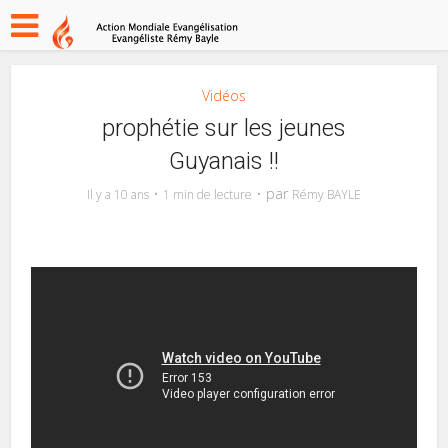
Vidéos
prophétie sur les jeunes
Guyanais !!
par
Il y a 10 ans
1 min de lecture
Rémy BAYLE