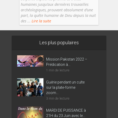
humaines jusqu’aux dernières trouvailles
archéologiques, prouvant absolument d’une
part, la quête humaine de Dieu depuis la nuit
des ...
Lire la suite
Les plus populaires
Mission Pakistan 2022 –
Prédication à...
1 min de lecture
Guérie pendant un culte
sur la plate-forme
zoom...
3 min de lecture
MARDI DE PUISSANCE à
21H du 23 Juin avec le...