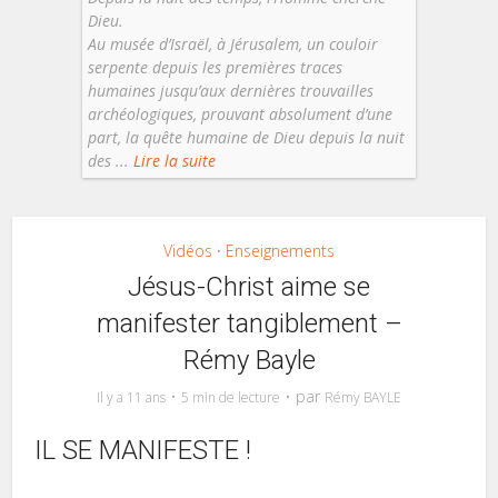
Dieu.
Au musée d’Israël, à Jérusalem, un couloir
serpente depuis les premières traces
humaines jusqu’aux dernières trouvailles
archéologiques, prouvant absolument d’une
part, la quête humaine de Dieu depuis la nuit
des ...
Lire la suite
Vidéos
Enseignements
•
Jésus-Christ aime se
manifester tangiblement –
Rémy Bayle
par
Il y a 11 ans
5 min de lecture
Rémy BAYLE
IL SE MANIFESTE !