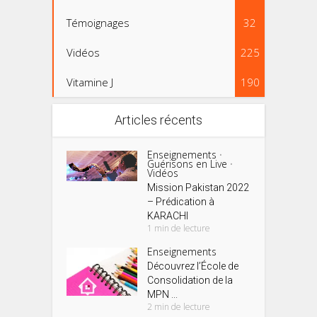
Témoignages
32
Vidéos
225
Vitamine J
190
Articles récents
Enseignements
•
Guérisons en Live
•
Vidéos
Mission Pakistan 2022
– Prédication à
KARACHI
1 min de lecture
Enseignements
Découvrez l’École de
Consolidation de la
MPN ...
2 min de lecture