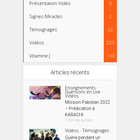
Présentation Vidéo
8
Signes-Miracles
2
Témoignages
32
Vidéos
225
Vitamine J
190
Articles récents
Enseignements
•
Guérisons en Live
•
Vidéos
Mission Pakistan 2022
– Prédication à
KARACHI
1 min de lecture
Vidéos
Témoignages
•
Guérie pendant un