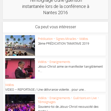
Témoignage d’une guérison
instantanée lors de la conférence à
Nantes 2016
Ca peut vous intéresser
Prédication
•
Signes-Miracles
•
Vidéos
2ème PRÉDICATION TAMATAVE 2019
Vidéos
•
Enseignements
Jésus-Christ aime se manifester tangiblement
–...
Vidéos
VIDEO – REPORTAGE / Une délivrance violente… pour une...
Vidéos
•
Enseignements
•
Guérisons en Live
•
Témoignages
Souviens-toi de Jésus-Christ ressuscité des