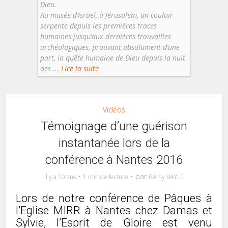
Dieu.
Au musée d’Israël, à Jérusalem, un couloir
serpente depuis les premières traces
humaines jusqu’aux dernières trouvailles
archéologiques, prouvant absolument d’une
part, la quête humaine de Dieu depuis la nuit
des ...
Lire la suite
Vidéos
Témoignage d’une guérison
instantanée lors de la
conférence à Nantes 2016
par
Il y a 10 ans
1 min de lecture
Rémy BAYLE
Lors de notre conférence de Pâques à
l’Eglise MIRR à Nantes chez Damas et
Sylvie, l’Esprit de Gloire est venu