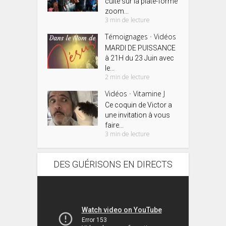
culte sur la plate-forme
zoom...
3 min de lecture
Témoignages
Vidéos
•
MARDI DE PUISSANCE
à 21H du 23 Juin avec
le...
2 min de lecture
Vidéos
Vitamine J
•
Ce coquin de Victor a
une invitation à vous
faire...
3 min de lecture
DES GUÉRISONS EN DIRECTS