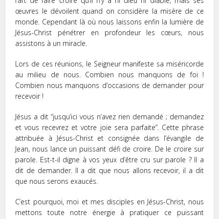
l’art de faire croire qu’il n’y a ni dieu ni diable, mais ses
œuvres le dévoilent quand on considère la misère de ce
monde. Cependant là où nous laissons enfin la lumière de
Jésus-Christ pénétrer en profondeur les cœurs, nous
assistons à un miracle.
Lors de ces réunions, le Seigneur manifeste sa miséricorde
au milieu de nous. Combien nous manquons de foi !
Combien nous manquons d’occasions de demander pour
recevoir !
Jésus a dit “jusqu’ici vous n’avez rien demandé ; demandez
et vous recevrez et votre joie sera parfaite”. Cette phrase
attribuée à Jésus-Christ et consignée dans l’évangile de
Jean, nous lance un puissant défi de croire. De le croire sur
parole. Est-t-il digne à vos yeux d’être cru sur parole ? Il a
dit de demander. Il a dit que nous allons recevoir, il a dit
que nous serons exaucés.
C’est pourquoi, moi et mes disciples en Jésus-Christ, nous
mettons toute notre énergie à pratiquer ce puissant