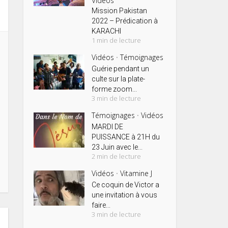
Vidéos
Mission Pakistan
2022 – Prédication à
KARACHI
1 min de lecture
Vidéos
Témoignages
•
Guérie pendant un
culte sur la plate-
forme zoom...
3 min de lecture
Témoignages
Vidéos
•
MARDI DE
PUISSANCE à 21H du
23 Juin avec le...
2 min de lecture
Vidéos
Vitamine J
•
Ce coquin de Victor a
une invitation à vous
faire...
3 min de lecture