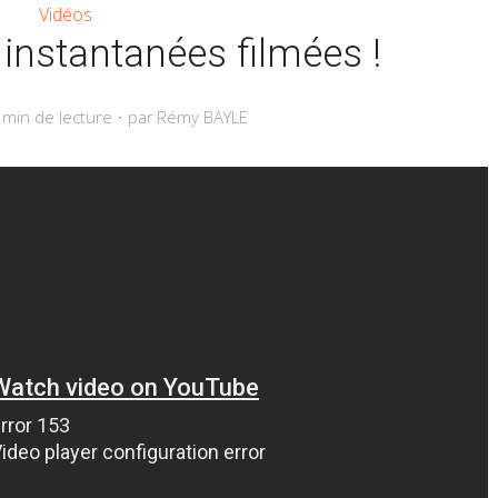
Vidéos
instantanées filmées !
 min de lecture
Rémy BAYLE
par