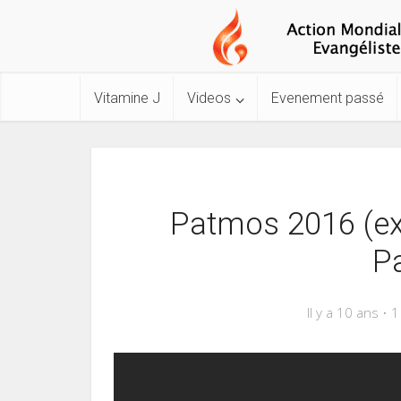
Vitamine J
Videos
Evenement passé
Patmos 2016 (ext
Pa
Il y a 10 ans
1