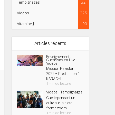
Témoignages
32
Vidéos
225
Vitamine J
190
Articles récents
Enseignements
•
Guérisons en Live
•
Vidéos
Mission Pakistan
2022 – Prédication à
KARACHI
1 min de lecture
Vidéos
Témoignages
•
Guérie pendant un
culte sur la plate-
forme zoom...
3 min de lecture