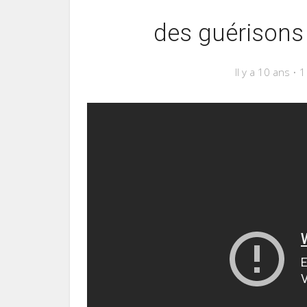
des guérisons 
Il y a 10 ans
1