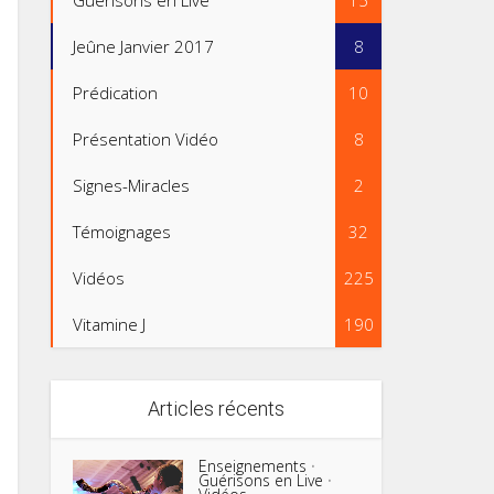
Guérisons en Live
15
Jeûne Janvier 2017
8
Prédication
10
Présentation Vidéo
8
Signes-Miracles
2
Témoignages
32
Vidéos
225
Vitamine J
190
Articles récents
Enseignements
•
Guérisons en Live
•