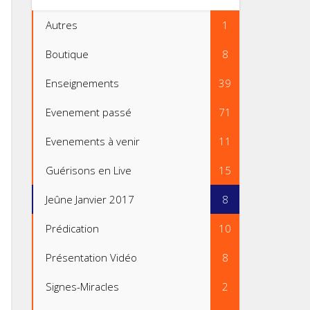
Autres
1
Boutique
8
Enseignements
39
Evenement passé
71
Evenements à venir
11
Guérisons en Live
15
Jeûne Janvier 2017
8
Prédication
10
Présentation Vidéo
8
Signes-Miracles
2