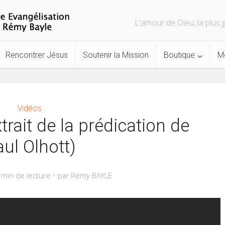
L'amour de Dieu, la plu
Rencontrer Jésus
Soutenir la Mission
Boutique
M
Vidéos
rait de la prédication de
ul Olhott)
 min de lecture
Rémy BAYLE
par