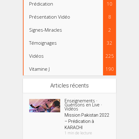
Prédication
10
Présentation Vidéo
8
Signes-Miracles
2
Témoignages
32
Vidéos
225
Vitamine J
190
Articles récents
Enseignements
•
Guérisons en Live
•
Vidéos
Mission Pakistan 2022
– Prédication à
KARACHI
1 min de lecture