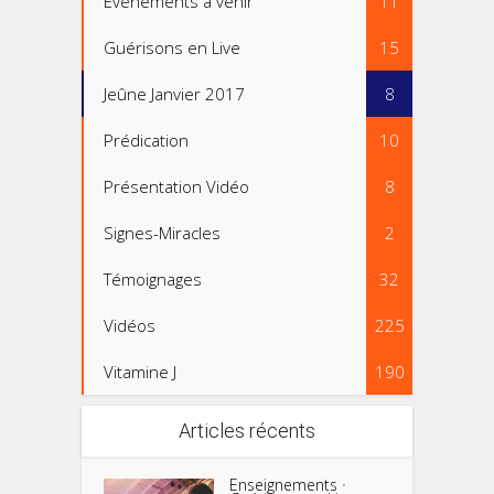
Evenements à venir
11
Guérisons en Live
15
Jeûne Janvier 2017
8
Prédication
10
Présentation Vidéo
8
Signes-Miracles
2
Témoignages
32
Vidéos
225
Vitamine J
190
Articles récents
Enseignements
•