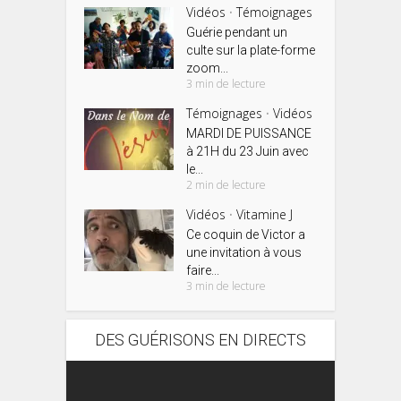
Vidéos
Témoignages
•
Guérie pendant un
culte sur la plate-forme
zoom...
3 min de lecture
Témoignages
Vidéos
•
MARDI DE PUISSANCE
à 21H du 23 Juin avec
le...
2 min de lecture
Vidéos
Vitamine J
•
Ce coquin de Victor a
une invitation à vous
faire...
3 min de lecture
DES GUÉRISONS EN DIRECTS