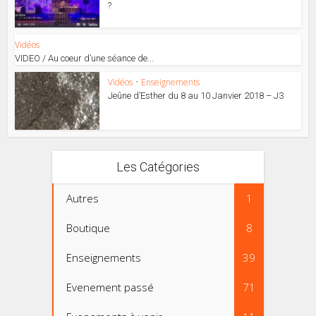
?
Vidéos
VIDEO / Au coeur d’une séance de...
Vidéos
•
Enseignements
Jeûne d’Esther du 8 au 10 Janvier 2018 – J3
Les Catégories
Autres
1
Boutique
8
Enseignements
39
Evenement passé
71