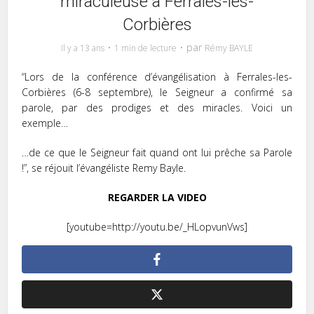
miraculeuse à Ferrales-les-
Corbières
par
Il y a 13 ans
1 min de lecture
Rémy BAYLE
“Lors de la conférence d’évangélisation à Ferrales-les-
Corbières (6-8 septembre), le Seigneur a confirmé sa
parole, par des prodiges et des miracles. Voici un
exemple…
…de ce que le Seigneur fait quand ont lui prêche sa Parole
!”, se réjouit l’évangéliste Remy Bayle.
REGARDER LA VIDEO
[youtube=http://youtu.be/_HLopvunVws]