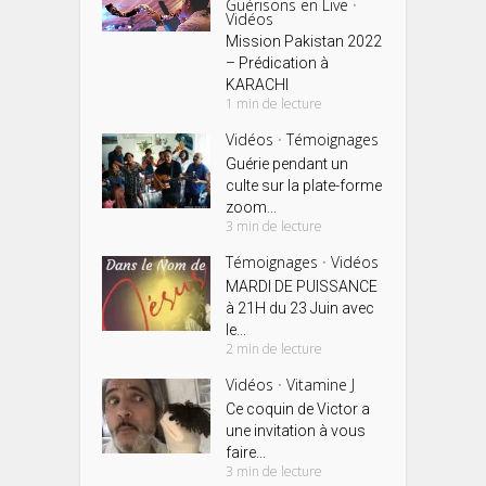
Guérisons en Live
•
Vidéos
Mission Pakistan 2022
– Prédication à
KARACHI
1 min de lecture
Vidéos
Témoignages
•
Guérie pendant un
culte sur la plate-forme
zoom...
3 min de lecture
Témoignages
Vidéos
•
MARDI DE PUISSANCE
à 21H du 23 Juin avec
le...
2 min de lecture
Vidéos
Vitamine J
•
Ce coquin de Victor a
une invitation à vous
faire...
3 min de lecture