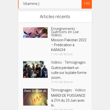
Vitamine J
190
Articles récents
Enseignements
•
Guérisons en Live
•
Vidéos
Mission Pakistan 2022
– Prédication à
KARACHI
1 min de lecture
Vidéos
Témoignages
•
Guérie pendant un
culte sur la plate-forme
zoom...
3 min de lecture
Témoignages
Vidéos
•
MARDI DE PUISSANCE
à 21H du 23 Juin avec
le...
2 min de lecture