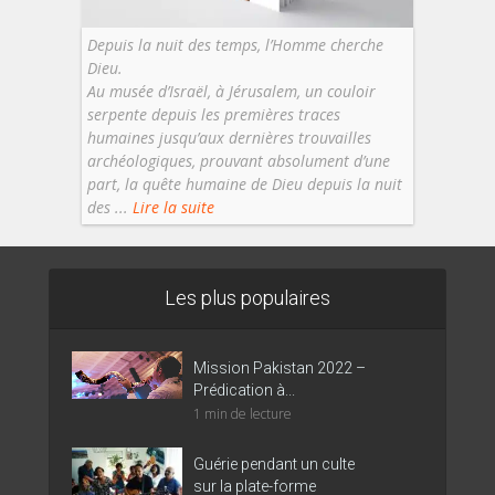
Depuis la nuit des temps, l’Homme cherche
Dieu.
Au musée d’Israël, à Jérusalem, un couloir
serpente depuis les premières traces
humaines jusqu’aux dernières trouvailles
archéologiques, prouvant absolument d’une
part, la quête humaine de Dieu depuis la nuit
des ...
Lire la suite
Les plus populaires
Mission Pakistan 2022 –
Prédication à...
1 min de lecture
Guérie pendant un culte
sur la plate-forme