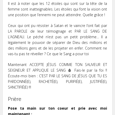
Il est à noter que les 12 étoiles qui sont sur la tête de la
femme sont inatteignables. Les étoiles qui font la vision ont
une position que l’ennemi ne peut atteindre. Quelle grâce !
Ceux qui ont pu résister à Satan et le vaincre l’ont fait par
LA PAROLE de leur témoignage et PAR LE SANG DE
L’AGNEAU. Le péché n’est pas un petit problème… Il a
légalement le pouvoir de séparer de Dieu des millions et
des millions gens et de les projeter en enfer. Comment ne
vas-tu pas te réveiller ? Ce que le Sang a pour toi
Maintenant ACCEPTE JÉSUS COMME TON SAUVEUR ET
SEIGNEUR ET APPLIQUE LE SANG 🩸 Fais-le par la foi !!
Écoute-moi bien : C’EST PAR LE SANG DE JÉSUS QUE TU ES
PARDONNÉ(E), RACHETÉ(E), PURIFIÉ(E), JUSTIFIÉ(E),
SANCTIFIÉ(E) !!!
Prière
Pose ta main sur ton coeur et prie avec moi
maintenant :