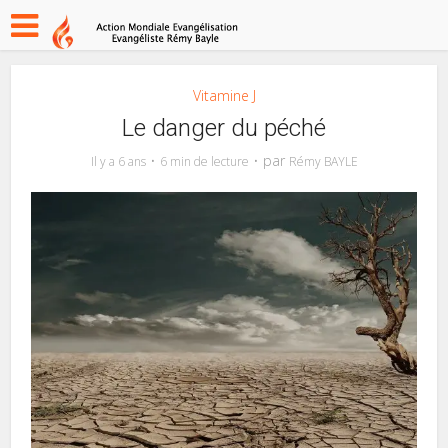
Vitamine J
Le danger du péché
par
Il y a 6 ans
6 min de lecture
Rémy BAYLE