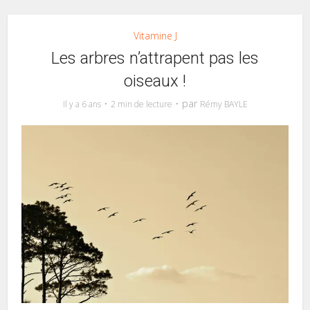
Vitamine J
Les arbres n’attrapent pas les
oiseaux !
par
Il y a 6 ans
2 min de lecture
Rémy BAYLE