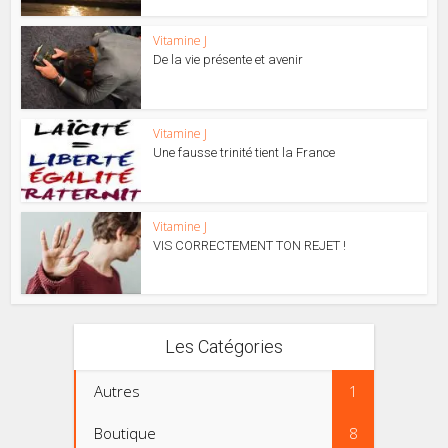
Vitamine J
De la vie présente et avenir
Vitamine J
Une fausse trinité tient la France
Vitamine J
VIS CORRECTEMENT TON REJET !
Les Catégories
Autres
1
Boutique
8