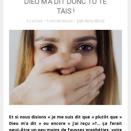
DIEU M’A DIT DONC TU TE
TAIS !
par
Il y a 6 ans
5 min de lecture
Rémy BAYLE
Et si nous disions « je me suis dit que » plutôt que «
Dieu m’a dit » ou encore « j’ai reçu »?… ça ferait
peut-être un peu moins de fausses prophéties, voire