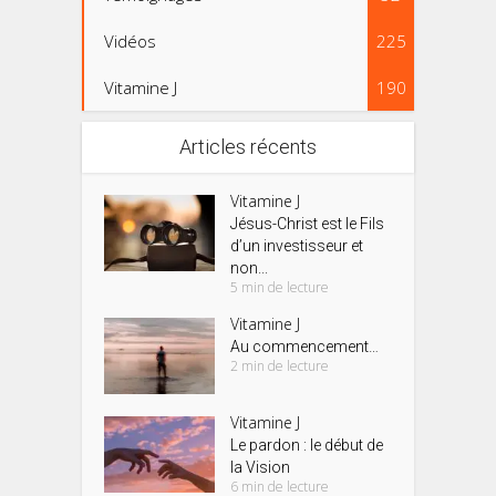
Vidéos
225
Vitamine J
190
Articles récents
Vitamine J
Jésus-Christ est le Fils
d’un investisseur et
non...
5 min de lecture
Vitamine J
Au commencement…
2 min de lecture
Vitamine J
Le pardon : le début de
la Vision
6 min de lecture