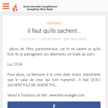
Vitamine J
Il faut qu’ils sachent…
par
Il y a 10 ans
1 min de lecture
Rémy BAYLE
«Jésus dit: Père, pardonne-leur, car ils ne savent ce qu’ils
font. Ils se partagèrent ses vêtements, en tirant au sort.»
Luc‬ ‭23:34‬ ‭
Pour Jésus, sa blessure à la croix était moins importante
que le salut de ceux qui l’ont martyrisé… Il faut QU’ILS
SACHENT !!! ILS NE SAVENT PAS…
Venez à Toulouse cet été : www.fete-evangile.com