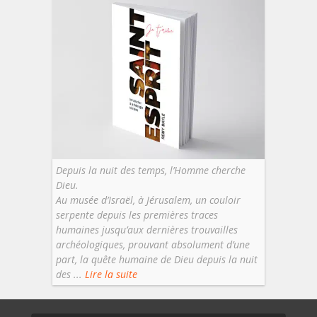
Depuis la nuit des temps, l’Homme cherche
Dieu.
Au musée d’Israël, à Jérusalem, un couloir
serpente depuis les premières traces
humaines jusqu’aux dernières trouvailles
archéologiques, prouvant absolument d’une
part, la quête humaine de Dieu depuis la nuit
des ...
Lire la suite