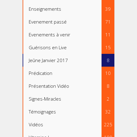
Enseignements
39
Evenement passé
71
Evenements à venir
11
Guérisons en Live
15
Jeûne Janvier 2017
8
Prédication
10
Présentation Vidéo
8
Signes-Miracles
2
Témoignages
32
Vidéos
225