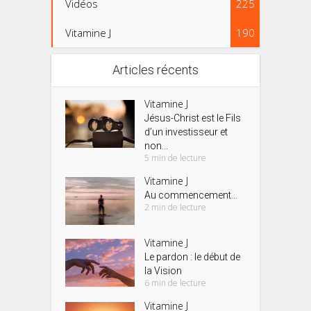
Vidéos
225
Vitamine J
190
Articles récents
Vitamine J
Jésus-Christ est le Fils
d’un investisseur et
non...
5 min de lecture
Vitamine J
Au commencement…
2 min de lecture
Vitamine J
Le pardon : le début de
la Vision
6 min de lecture
Vitamine J