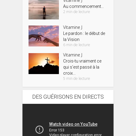
Vitamine J
Au commencement…
2 min de lecture
Vitamine J
Le pardon : le début de
la Vision
6 min de lecture
Vitamine J
Crois-tu vraiment ce
qui s’est passé à la
croix...
5 min de lecture
DES GUÉRISONS EN DIRECTS