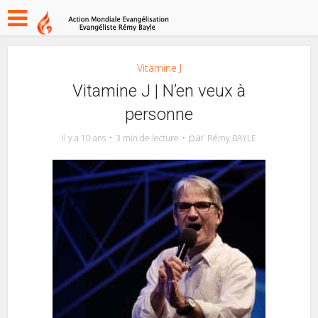
Vitamine J
Vitamine J | N’en veux à
personne
par
Il y a 10 ans
3 min de lecture
Rémy BAYLE