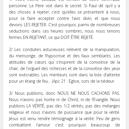
personne. Le Père voit dans le secret. Si Paul dit qu’il y a
des choses à rejeter, c’est qu’elles se présentent à nous,
pour se faire accepter contre l’avis divin, et que nous
devons LES REJETER. C’est pourquoi, parmi de nombreuses
séductions dans ces heures sombres, nous nous tenons
fermes EN REJETANT, ce qui DOIT ÊTRE REJETÉ.
2/ Les conduites astucieuses relèvent de la manipulation,
du mensonge, de l’hypocrisie et des faux semblants. Les
attitudes de cœurs qui s’inspirent de la convoitise de la
chair, de l’orgueil des richesses et de la convoitise des yeux
sont exécrables. Les menteurs sont dans la liste d’attente
pour un étang de feu… (Apc 21 : Eglise, sors de la tiédeur.
3/ Nous publions, donc NOUS NE NOUS CACHONS PAS.
Nous n’avons pas honte ni de Christ, ni de l’Evangile. Nous
publions LA VÉRITÉ, pas des 1/2 vérités, pas des mélanges
religieux et nous n’avons de puissance que pour la vérité.
Jésus est venu rendre témoignage à la vérité. Peu de gens
combattent l’amour c’est pourquoi beaucoup de