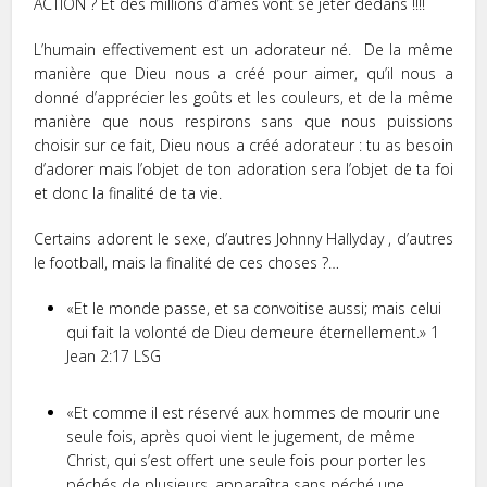
ACTION ? Et des millions d’âmes vont se jeter dedans !!!!
L’humain effectivement est un adorateur né. De la même
manière que Dieu nous a créé pour aimer, qu’il nous a
donné d’apprécier les goûts et les couleurs, et de la même
manière que nous respirons sans que nous puissions
choisir sur ce fait, Dieu nous a créé adorateur : tu as besoin
d’adorer mais l’objet de ton adoration sera l’objet de ta foi
et donc la finalité de ta vie.
Certains adorent le sexe, d’autres Johnny Hallyday , d’autres
le football, mais la finalité de ces choses ?…
«Et le monde passe, et sa convoitise aussi; mais celui
qui fait la volonté de Dieu demeure éternellement.» 1
Jean‬ ‭2:17‬ ‭LSG‬‬
«Et comme il est réservé aux hommes de mourir une
seule fois, après quoi vient le jugement, de même
Christ, qui s’est offert une seule fois pour porter les
péchés de plusieurs, apparaîtra sans péché une