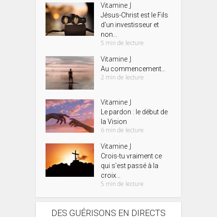
Vitamine J
Jésus-Christ est le Fils
d’un investisseur et
non...
5 min de lecture
Vitamine J
Au commencement…
2 min de lecture
Vitamine J
Le pardon : le début de
la Vision
6 min de lecture
Vitamine J
Crois-tu vraiment ce
qui s’est passé à la
croix...
5 min de lecture
DES GUÉRISONS EN DIRECTS