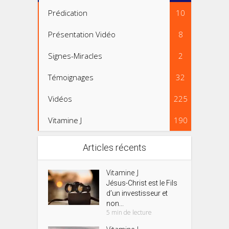
Prédication
10
Présentation Vidéo
8
Signes-Miracles
2
Témoignages
32
Vidéos
225
Vitamine J
190
Articles récents
Vitamine J
Jésus-Christ est le Fils
d’un investisseur et
non...
5 min de lecture