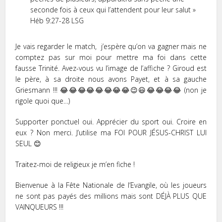
seconde fois à ceux qui l’attendent pour leur salut »
Héb ‭9:27-28‬ ‭LSG‬‬
Je vais regarder le match, j’espère qu’on va gagner mais ne
comptez pas sur moi pour mettre ma foi dans cette
fausse Trinité. Avez-vous vu l’image de l’affiche ? Giroud est
le père, à sa droite nous avons Payet, et à sa gauche
Griesmann !!! 😂😂😂😂😂😂😂😂😉😃😂😂😂😂 (non je
rigole quoi que…)
Supporter ponctuel oui. Apprécier du sport oui. Croire en
eux ? Non merci. J’utilise ma FOI POUR JÉSUS-CHRIST LUI
SEUL 😊
Traitez-moi de religieux je m’en fiche !
Bienvenue à la Fête Nationale de l’Evangile, où les joueurs
ne sont pas payés des millions mais sont DÉJÀ PLUS QUE
VAINQUEURS !!!