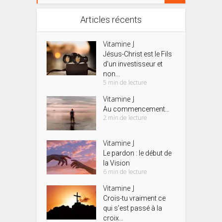
Articles récents
Vitamine J
Jésus-Christ est le Fils
d’un investisseur et
non...
5 min de lecture
Vitamine J
Au commencement…
2 min de lecture
Vitamine J
Le pardon : le début de
la Vision
6 min de lecture
Vitamine J
Crois-tu vraiment ce
qui s’est passé à la
croix...