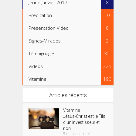
Jeûne Janvier 2017
8
Prédication
10
Présentation Vidéo
8
Signes-Miracles
2
Témoignages
32
Vidéos
225
Vitamine J
190
Articles récents
Vitamine J
Jésus-Christ est le Fils
d’un investisseur et
non...
5 min de lecture