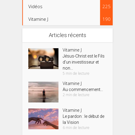
Vidéos
225
Vitamine J
190
Articles récents
Vitamine J
Jésus-Christ est le Fils
d’un investisseur et
non...
5 min de lecture
Vitamine J
Au commencement…
2 min de lecture
Vitamine J
Le pardon : le début de
la Vision
6 min de lecture