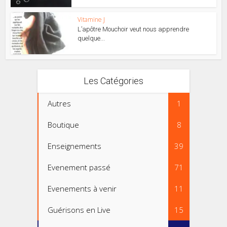
Vitamine J
L’apôtre Mouchoir veut nous apprendre
quelque...
Les Catégories
Autres
1
Boutique
8
Enseignements
39
Evenement passé
71
Evenements à venir
11
Guérisons en Live
15