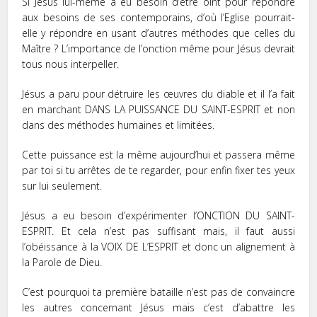
Si Jésus lui-même a eu besoin d’être oint pour répondre
aux besoins de ses contemporains, d’où l’Eglise pourrait-
elle y répondre en usant d’autres méthodes que celles du
Maître ? L’importance de l’onction même pour Jésus devrait
tous nous interpeller.
Jésus a paru pour détruire les œuvres du diable et il l’a fait
en marchant DANS LA PUISSANCE DU SAINT-ESPRIT et non
dans des méthodes humaines et limitées.
Cette puissance est la même aujourd’hui et passera même
par toi si tu arrêtes de te regarder, pour enfin fixer tes yeux
sur lui seulement.
Jésus a eu besoin d’expérimenter l’ONCTION DU SAINT-
ESPRIT. Et cela n’est pas suffisant mais, il faut aussi
l’obéissance à la VOIX DE L’ESPRIT et donc un alignement à
la Parole de Dieu.
C’est pourquoi ta première bataille n’est pas de convaincre
les autres concernant Jésus mais c’est d’abattre les