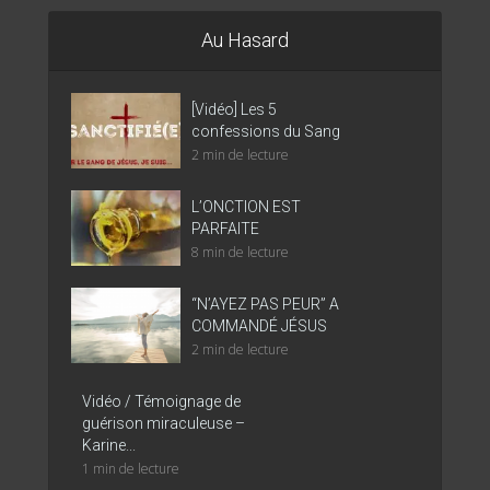
Au Hasard
[Vidéo] Les 5
confessions du Sang
2 min de lecture
L’ONCTION EST
PARFAITE
8 min de lecture
“N’AYEZ PAS PEUR” A
COMMANDÉ JÉSUS
2 min de lecture
Vidéo / Témoignage de
guérison miraculeuse –
Karine...
1 min de lecture