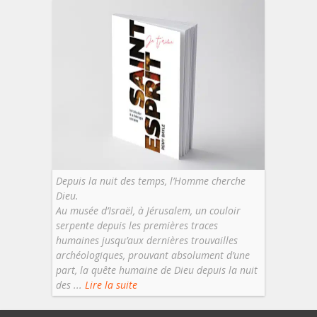
Depuis la nuit des temps, l’Homme cherche
Dieu.
Au musée d’Israël, à Jérusalem, un couloir
serpente depuis les premières traces
humaines jusqu’aux dernières trouvailles
archéologiques, prouvant absolument d’une
part, la quête humaine de Dieu depuis la nuit
des ...
Lire la suite