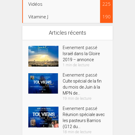
Vidéos
225
Vitamine J
190
Articles récents
Evenement passé
Israël dans la Gloire
2019 – annonce
1 min de lecture
Evenement passé
Culte spécial de la fin
du mois de Juin à la
MPN de...
19 min de lecture
Evenement passé
Réunion spéciale avec
les pasteurs Barrios
(G12 du...
18 min de lecture