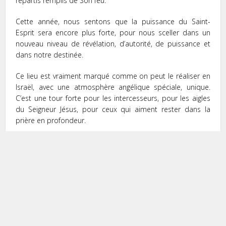
repartis remplis de Son feu.
Cette année, nous sentons que la puissance du Saint-
Esprit sera encore plus forte, pour nous sceller dans un
nouveau niveau de révélation, d’autorité, de puissance et
dans notre destinée.
Ce lieu est vraiment marqué comme on peut le réaliser en
Israël, avec une atmosphère angélique spéciale, unique.
C’est une tour forte pour les intercesseurs, pour les aigles
du Seigneur Jésus, pour ceux qui aiment rester dans la
prière en profondeur.
Pasteurs, leaders, évangélistes, intercesseurs, je vous invite
de la part du Seigneur, à monter sur cette montagne de
feu et de gloire. Saisissez l’occasion de cette conférence
pour un nouveau baptême de feu. Vous ne serez plus
jamais les mêmes.
Ne tardez pas à vous inscrire et à prendre votre billet
d’avion. Nous sommes tellement excités par ce rendez-