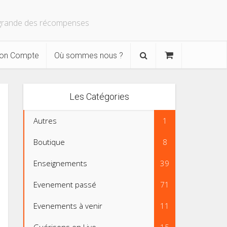
s grande des récompenses
on Compte
Où sommes nous ?
Les Catégories
Autres
1
Boutique
8
Enseignements
39
Evenement passé
71
Evenements à venir
11