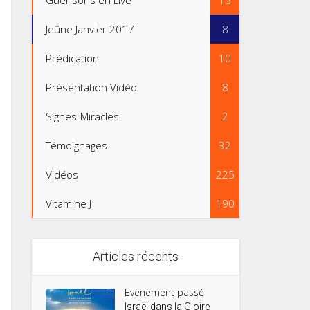
Guérisons en Live
15
Jeûne Janvier 2017
8
Prédication
10
Présentation Vidéo
8
Signes-Miracles
2
Témoignages
32
Vidéos
225
Vitamine J
190
Articles récents
Evenement passé
Israël dans la Gloire