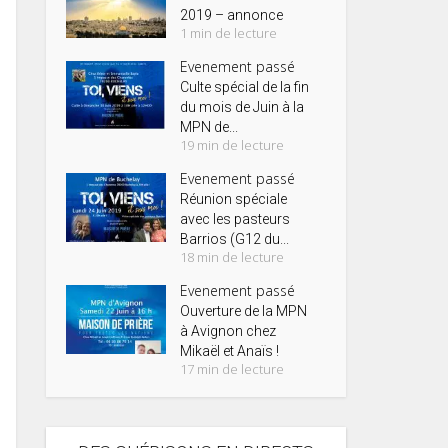
2019 – annonce
1 min de lecture
Evenement passé
Culte spécial de la fin
du mois de Juin à la
MPN de...
19 min de lecture
Evenement passé
Réunion spéciale
avec les pasteurs
Barrios (G12 du...
18 min de lecture
Evenement passé
Ouverture de la MPN
à Avignon chez
Mikaël et Anaïs !
17 min de lecture