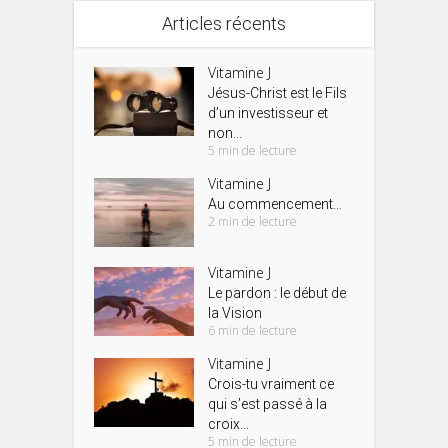
Articles récents
Vitamine J
Jésus-Christ est le Fils
d’un investisseur et
non...
5 min de lecture
Vitamine J
Au commencement…
2 min de lecture
Vitamine J
Le pardon : le début de
la Vision
6 min de lecture
Vitamine J
Crois-tu vraiment ce
qui s’est passé à la
croix...
5 min de lecture