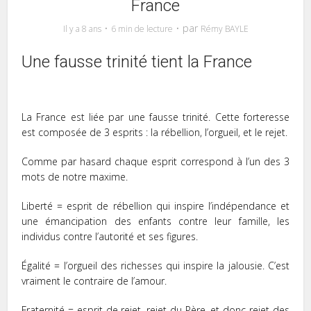
France
par
Il y a 8 ans
6 min de lecture
Rémy BAYLE
Une fausse trinité tient la France
La France est liée par une fausse trinité. Cette forteresse
est composée de 3 esprits : la rébellion, l’orgueil, et le rejet.
Comme par hasard chaque esprit correspond à l’un des 3
mots de notre maxime.
Liberté = esprit de rébellion qui inspire l’indépendance et
une émancipation des enfants contre leur famille, les
individus contre l’autorité et ses figures.
Égalité = l’orgueil des richesses qui inspire la jalousie. C’est
vraiment le contraire de l’amour.
Fraternité = esprit de rejet, rejet du Père, et donc rejet des