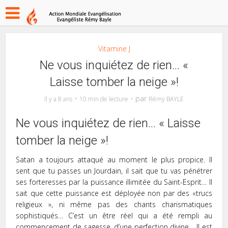
Vitamine J
Ne vous inquiétez de rien… «
Laisse tomber la neige »!
par
Il y a 8 ans
10 min de lecture
Rémy BAYLE
Ne vous inquiétez de rien… « Laisse
tomber la neige »!
Satan a toujours attaqué au moment le plus propice. Il
sent que tu passes un Jourdain, il sait que tu vas pénétrer
ses forteresses par la puissance illimitée du Saint-Esprit… Il
sait que cette puissance est déployée non par des «trucs
religieux », ni même pas des chants charismatiques
sophistiqués… C’est un être réel qui a été rempli au
commencement de sagesse, d’une perfection divine… Il est