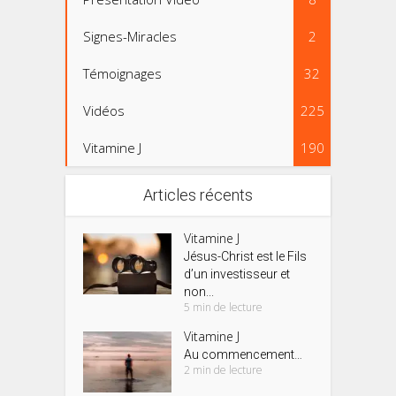
Signes-Miracles
2
Témoignages
32
Vidéos
225
Vitamine J
190
Articles récents
Vitamine J
Jésus-Christ est le Fils
d’un investisseur et
non...
5 min de lecture
Vitamine J
Au commencement…
2 min de lecture