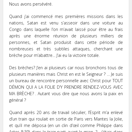
Nous avons persévéré.
Quand j’ai commencé mes premières missions dans les
nations, Satan est venu s’asseoir dans une voiture au
Congo dans laquelle l’on m’avait laissé pour être au frais
après une énorme réunion de plusieurs milliers de
personnes, et Satan produisit dans cette période de
nombreuses et très subtiles attaques, cherchant une
brèche pour m’abattre… J’ai eu la victoire totale.
Des brèches? J’en ai plusieurs car nous bronchons tous de
plusieurs manières mais Christ en est le Seigneur ? … Je suis
un bureau de rencontre personnelle avec Christ pour TOUT
DÉMON QUI A LA FOLIE D’Y PRENDRE RENDEZ-VOUS AVEC
MA BRÈCHE? . Autant vous dire que nous avons la paix en
général ?
Quand après 20 ans de travail séculier, l’Esprit m’a enlevé
d’un train qui roulait en sortie de Paris vers Mantes la Jolie,
et qu’il me déposa (en un clin d’œil comme Philippe dans
Actes 8:39), dans le train parti avant le mien, ?… j’étais dans