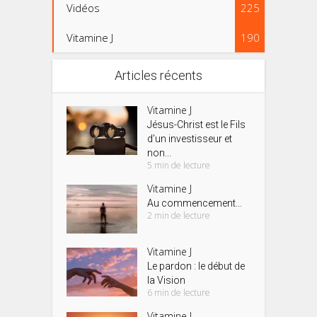
Vidéos
225
Vitamine J
190
Articles récents
Vitamine J
Jésus-Christ est le Fils
d’un investisseur et
non...
5 min de lecture
Vitamine J
Au commencement…
2 min de lecture
Vitamine J
Le pardon : le début de
la Vision
6 min de lecture
Vitamine J