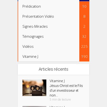
Prédication
10
Présentation Vidéo
8
Signes-Miracles
2
Témoignages
32
Vidéos
225
Vitamine J
190
Articles récents
Vitamine J
Jésus-Christ est le Fils
d’un investisseur et
non...
5 min de lecture