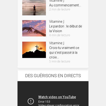
Vitamine J
Au commencement…
2 min de lecture
Vitamine J
Le pardon : le début de
la Vision
6 min de lecture
Vitamine J
Crois-tu vraiment ce
qui s’est passé à la
croix...
5 min de lecture
DES GUÉRISONS EN DIRECTS