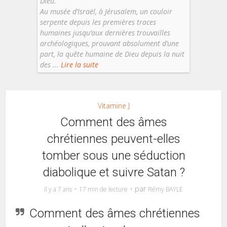
Dieu.
Au musée d’Israël, à Jérusalem, un couloir
serpente depuis les premières traces
humaines jusqu’aux dernières trouvailles
archéologiques, prouvant absolument d’une
part, la quête humaine de Dieu depuis la nuit
des ...
Lire la suite
Vitamine J
Comment des âmes
chrétiennes peuvent-elles
tomber sous une séduction
diabolique et suivre Satan ?
par
Il y a 7 ans
17 min de lecture
Rémy BAYLE
Comment des âmes chrétiennes