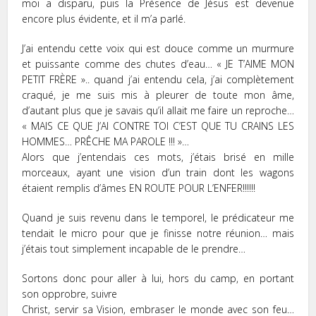
moi a disparu, puis la Présence de Jésus est devenue
encore plus évidente, et il m’a parlé.
J’ai entendu cette voix qui est douce comme un murmure
et puissante comme des chutes d’eau… « JE T’AIME MON
PETIT FRÈRE ».. quand j’ai entendu cela, j’ai complètement
craqué, je me suis mis à pleurer de toute mon âme,
d’autant plus que je savais qu’il allait me faire un reproche…
« MAIS CE QUE J’AI CONTRE TOI C’EST QUE TU CRAINS LES
HOMMES… PRÊCHE MA PAROLE !!! »…
Alors que j’entendais ces mots, j’étais brisé en mille
morceaux, ayant une vision d’un train dont les wagons
étaient remplis d’âmes EN ROUTE POUR L’ENFER!!!!!!
Quand je suis revenu dans le temporel, le prédicateur me
tendait le micro pour que je finisse notre réunion… mais
j’étais tout simplement incapable de le prendre…
Sortons donc pour aller à lui, hors du camp, en portant
son opprobre, suivre
Christ, servir sa Vision, embraser le monde avec son feu…