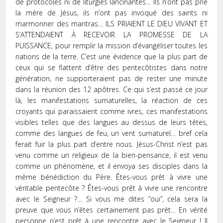
de protocoles ni de liturgies lancinantes… Ils n’ont pas prié
la mère de Jésus, ils n’ont pas invoqué des saints ni
marmonner des mantras… ILS PRIAIENT LE DIEU VIVANT ET
S’ATTENDAIENT À RECEVOIR LA PROMESSE DE LA
PUISSANCE, pour remplir la mission d’évangéliser toutes les
nations de la terre. C’est une évidence que la plus part de
ceux qui se flattent d’être des pentecôtistes dans notre
génération, ne supporteraient pas de rester une minute
dans la réunion des 12 apôtres. Ce qui s’est passé ce jour
là, les manifestations surnaturelles, la réaction de ces
croyants qui paraissaient comme ivres, ces manifestations
visibles telles que des langues au dessus de leurs têtes,
comme des langues de feu, un vent surnaturel… bref cela
ferait fuir la plus part d’entre nous. Jésus-Christ n’est pas
venu comme un religieux de la bien-pensance, il est venu
comme un phénomène, et il envoya ses disciples dans la
même bénédiction du Père. Êtes-vous prêt à vivre une
véritable pentecôte ? Êtes-vous prêt à vivre une rencontre
avec le Seigneur ?… Si vous me dites “oui”, cela sera la
preuve que vous n’êtes certainement pas prêt… En vérité
personne n’est prêt à une rencontre avec le Seigneur ! Il