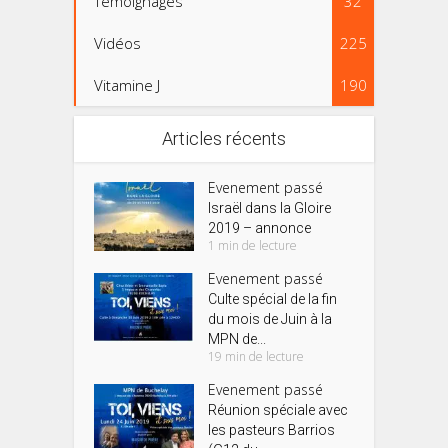
Témoignages
32
Vidéos
225
Vitamine J
190
Articles récents
Evenement passé
Israël dans la Gloire
2019 – annonce
1 min de lecture
Evenement passé
Culte spécial de la fin
du mois de Juin à la
MPN de...
19 min de lecture
Evenement passé
Réunion spéciale avec
les pasteurs Barrios