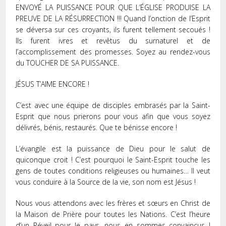
ENVOYÉ LA PUISSANCE POUR QUE L’ÉGLISE PRODUISE LA
PREUVE DE LA RÉSURRECTION !!! Quand l’onction de l’Esprit
se déversa sur ces croyants, ils furent tellement secoués !
Ils furent ivres et revêtus du surnaturel et de
l’accomplissement des promesses. Soyez au rendez-vous
du TOUCHER DE SA PUISSANCE.
JÉSUS T’AIME ENCORE !
C’est avec une équipe de disciples embrasés par la Saint-
Esprit que nous prierons pour vous afin que vous soyez
délivrés, bénis, restaurés. Que te bénisse encore !
L’évangile est la puissance de Dieu pour le salut de
quiconque croit ! C’est pourquoi le Saint-Esprit touche les
gens de toutes conditions religieuses ou humaines… Il veut
vous conduire à la Source de la vie, son nom est Jésus !
Nous vous attendons avec les frères et sœurs en Christ de
la Maison de Prière pour toutes les Nations. C’est l’heure
d’un Réveil pour le pays, nous en sommes convaincus !