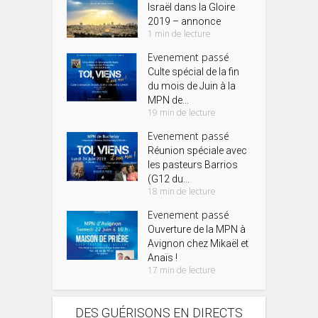
Israël dans la Gloire
2019 – annonce
1 min de lecture
Evenement passé
Culte spécial de la fin
du mois de Juin à la
MPN de...
19 min de lecture
Evenement passé
Réunion spéciale avec
les pasteurs Barrios
(G12 du...
18 min de lecture
Evenement passé
Ouverture de la MPN à
Avignon chez Mikaël et
Anaïs !
17 min de lecture
DES GUÉRISONS EN DIRECTS