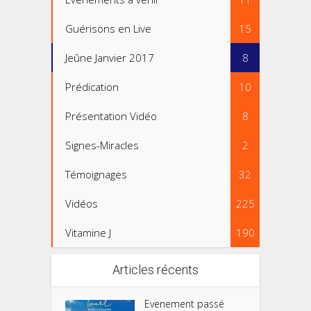
Guérisons en Live
15
Jeûne Janvier 2017
8
Prédication
10
Présentation Vidéo
8
Signes-Miracles
2
Témoignages
32
Vidéos
225
Vitamine J
190
Articles récents
Evenement passé