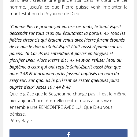
Saint avait creusé une grande soif dans le cœur de cet
homme, jusqu’à ce que Pierre puisse venir implanter la
manifestation du Royaume de Dieu :
“
Comme Pierre prononçait encore ces mots, le Saint-Esprit
descendit sur tous ceux qui écoutaient la parole.
45
Tous les
fidèles circoncis qui étaient venus avec Pierre furent étonnés
de ce que le don du Saint-Esprit était aussi répandu sur les
païens.
46
Car ils les entendaient parler en langues et
glorifier Dieu. Alors Pierre dit :
47
Peut-on refuser l’eau du
baptême à ceux qui ont reçu le Saint-Esprit aussi bien que
nous ?
48
Et il ordonna qu’ils fussent baptisés au nom du
Seigneur. Sur quoi ils le prièrent de rester quelques jours
auprès d’eux” Actes 10 : 44 à 48
Quelle grâce que le Seigneur ne change pas ! Il est le même
hier aujourd’hui et éternellement et nous allons vivre
ensemble une RENCONTRE AVEC LUI. Que Dieu vous
bénisse.
Rémy Bayle