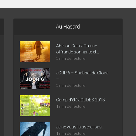
Au Hasard
Abel ou Caïn ? Ou une
offrande sonnante et...
5 min de lecture
JOUR 6 – Shabbat de Gloire
–
5 min de lecture
Camp d’été JOUDES 2018
1 min de lecture
Je ne vous laisserai pas…
1 min de lecture