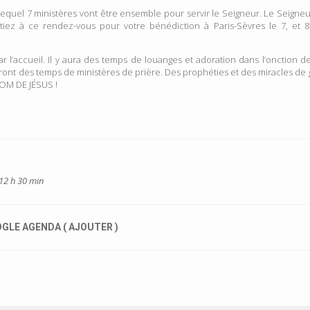
el 7 ministères vont être ensemble pour servir le Seigneur. Le Seigneur f
iez à ce rendez-vous pour votre bénédiction à Paris-Sèvres le 7, e
l’accueil. Il y aura des temps de louanges et adoration dans l’onction 
riront des temps de ministères de prière. Des prophéties et des miracles d
OM DE JÉSUS !
 12 h 30 min
GLE AGENDA ( AJOUTER )