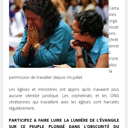
Certa
ines
orga
nisati
ons
chrét
ienne
s
n’ont
plus
la
permission de
travailler depuis mi-juillet.
Les églises et ministères ont
appris qu’ils n’avaient plus
aucune identité juridique. Les orphelinats et les ONG
chrétiennes qui travaillent avec les églises sont harcelés
régulièrement.
PARTICIPEZ A FAIRE LUIRE LA LUMIÈRE DE L’ÉVANGILE
SUR CE PEUPLE PLONGÉ DANS L’OBSCURITÉ DU