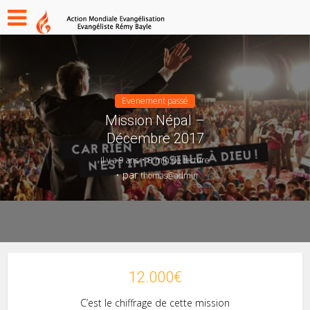
Evenement passé
Mission Népal –
Décembre 2017
Il y a 9 ans
8 min de lecture
par
thomas@admin
12.000€
C’est le chiffrage de cette mission