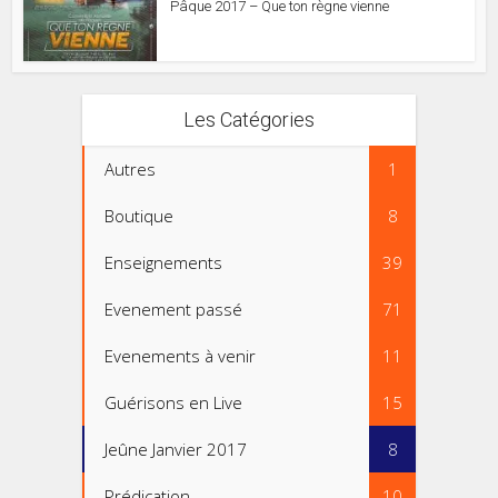
Pâque 2017 – Que ton règne vienne
Les Catégories
Autres
1
Boutique
8
Enseignements
39
Evenement passé
71
Evenements à venir
11
Guérisons en Live
15
Jeûne Janvier 2017
8
Prédication
10