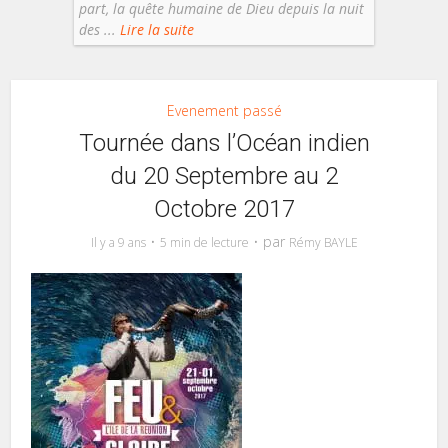
part, la quête humaine de Dieu depuis la nuit
des ...
Lire la suite
Evenement passé
Tournée dans l’Océan indien
du 20 Septembre au 2
Octobre 2017
par
Il y a 9 ans
5 min de lecture
Rémy BAYLE