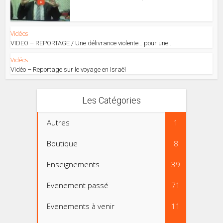
Vidéos
VIDEO – REPORTAGE / Une délivrance violente… pour une...
Vidéos
Vidéo – Reportage sur le voyage en Israël
Les Catégories
Autres
1
Boutique
8
Enseignements
39
Evenement passé
71
Evenements à venir
11