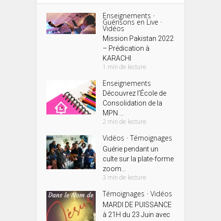
Enseignements
•
Guérisons en Live
•
Vidéos
Mission Pakistan 2022
– Prédication à
KARACHI
1 min de lecture
Enseignements
Découvrez l’École de
Consolidation de la
MPN ...
2 min de lecture
Vidéos
Témoignages
•
Guérie pendant un
culte sur la plate-forme
zoom...
3 min de lecture
Témoignages
Vidéos
•
MARDI DE PUISSANCE
à 21H du 23 Juin avec