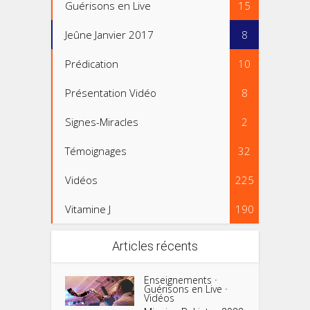
Guérisons en Live
15
Jeûne Janvier 2017
8
Prédication
10
Présentation Vidéo
8
Signes-Miracles
2
Témoignages
32
Vidéos
225
Vitamine J
190
Articles récents
Enseignements
•
Guérisons en Live
•
Vidéos