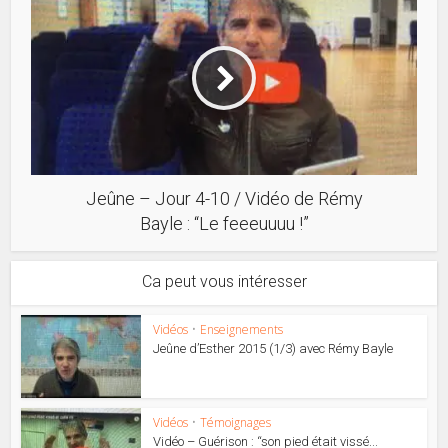
Jeûne – Jour 4-10 / Vidéo de Rémy
Bayle : “Le feeeuuuu !”
Ca peut vous intéresser
Vidéos
•
Enseignements
Jeûne d’Esther 2015 (1/3) avec Rémy Bayle
Vidéos
•
Témoignages
Vidéo – Guérison : “son pied était vissé...