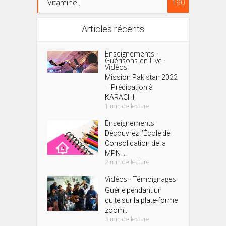
Vitamine J
190
Articles récents
Enseignements
•
Guérisons en Live
•
Vidéos
Mission Pakistan 2022
– Prédication à
KARACHI
1 min de lecture
Enseignements
Découvrez l’École de
Consolidation de la
MPN ...
2 min de lecture
Vidéos
Témoignages
•
Guérie pendant un
culte sur la plate-forme
zoom...
3 min de lecture