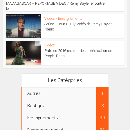
MADAGASCAR – REPORTAGE VIDEO / Remy Bayle rencontre
le...
Vidéos
•
Enseignements
Jeûne – Jour 8-10 / Vidéo de Remy Bayle :
“deux...
Vidéos
Patmos 2016 (extrait de la prédication de
Proph. Doris...
Les Catégories
Autres
1
Boutique
8
Enseignements
39
Evenement passé
71