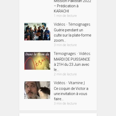
Mission Pakistan 2022
– Prédication à
KARACHI
1 min de lecture
Vidéos
Témoignages
•
Guérie pendant un
culte sur la plate-forme
zoom...
3 min de lecture
Témoignages
Vidéos
•
MARDI DE PUISSANCE
à 21H du 23 Juin avec
le...
2 min de lecture
Vidéos
Vitamine J
•
Ce coquin de Victor a
une invitation à vous
faire...
3 min de lecture