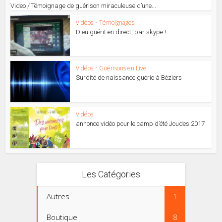
Video / Témoignage de guérison miraculeuse d’une...
Vidéos
•
Témoignages
Dieu guérit en direct, par skype !
Vidéos
•
Guérisons en Live
Surdité de naissance guérie à Béziers
Vidéos
annonce vidéo pour le camp d’été Joudes 2017
Les Catégories
Autres
1
Boutique
8