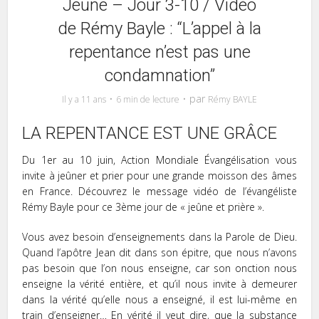
Jeûne – Jour 3-10 / Vidéo
de Rémy Bayle : “L’appel à la
repentance n’est pas une
condamnation”
par
Il y a 11 ans
6 min de lecture
Rémy BAYLE
LA REPENTANCE EST UNE GRÂCE
Du 1er au 10 juin, Action Mondiale Évangélisation vous
invite à jeûner et prier pour une grande moisson des âmes
en France. Découvrez le message vidéo de l’évangéliste
Rémy Bayle pour ce 3ème jour de « jeûne et prière ».
Vous avez besoin d’enseignements dans la Parole de Dieu.
Quand l’apôtre Jean dit dans son épitre, que nous n’avons
pas besoin que l’on nous enseigne, car son onction nous
enseigne la vérité entière, et qu’il nous invite à demeurer
dans la vérité qu’elle nous a enseigné, il est lui-même en
train d’enseigner… En vérité il veut dire, que la substance