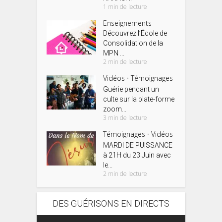
1 min de lecture
Enseignements
Découvrez l’École de
Consolidation de la
MPN ...
2 min de lecture
Vidéos
Témoignages
•
Guérie pendant un
culte sur la plate-forme
zoom...
3 min de lecture
Témoignages
Vidéos
•
MARDI DE PUISSANCE
à 21H du 23 Juin avec
le...
2 min de lecture
DES GUÉRISONS EN DIRECTS