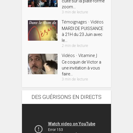
culte sur la plate-forme
zoom...
3 min de lecture
Témoignages
Vidéos
•
MARDI DE PUISSANCE
à 21H du 23 Juin avec
le...
2 min de lecture
Vidéos
Vitamine J
•
Ce coquin de Victor a
une invitation à vous
faire...
3 min de lecture
DES GUÉRISONS EN DIRECTS