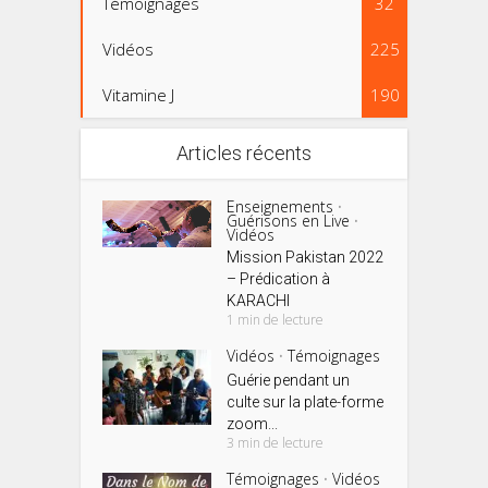
Témoignages
32
Vidéos
225
Vitamine J
190
Articles récents
Enseignements
•
Guérisons en Live
•
Vidéos
Mission Pakistan 2022
– Prédication à
KARACHI
1 min de lecture
Vidéos
Témoignages
•
Guérie pendant un
culte sur la plate-forme
zoom...
3 min de lecture
Témoignages
Vidéos
•