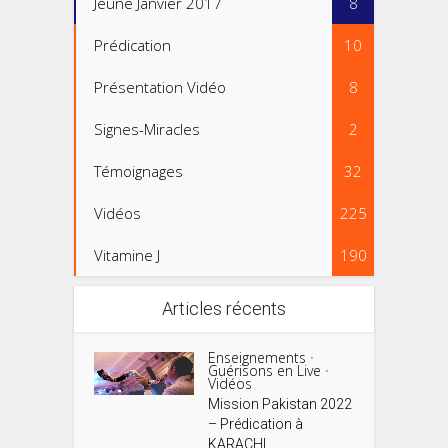
Jeûne Janvier 2017
8
Prédication
10
Présentation Vidéo
8
Signes-Miracles
2
Témoignages
32
Vidéos
225
Vitamine J
190
Articles récents
Enseignements
•
Guérisons en Live
•
Vidéos
Mission Pakistan 2022
– Prédication à
KARACHI