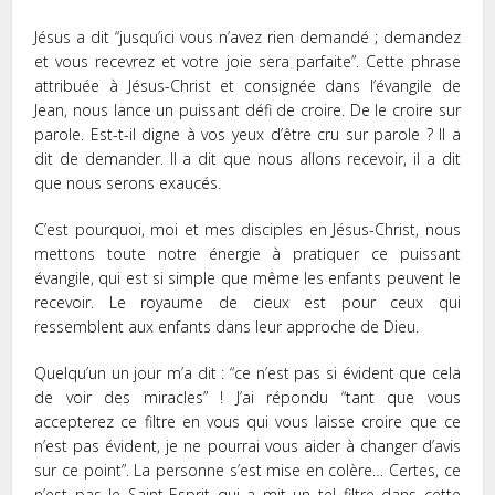
Jésus a dit “jusqu’ici vous n’avez rien demandé ; demandez
et vous recevrez et votre joie sera parfaite”. Cette phrase
attribuée à Jésus-Christ et consignée dans l’évangile de
Jean, nous lance un puissant défi de croire. De le croire sur
parole. Est-t-il digne à vos yeux d’être cru sur parole ? Il a
dit de demander. Il a dit que nous allons recevoir, il a dit
que nous serons exaucés.
C’est pourquoi, moi et mes disciples en Jésus-Christ, nous
mettons toute notre énergie à pratiquer ce puissant
évangile, qui est si simple que même les enfants peuvent le
recevoir. Le royaume de cieux est pour ceux qui
ressemblent aux enfants dans leur approche de Dieu.
Quelqu’un un jour m’a dit : “ce n’est pas si évident que cela
de voir des miracles” ! J’ai répondu “tant que vous
accepterez ce filtre en vous qui vous laisse croire que ce
n’est pas évident, je ne pourrai vous aider à changer d’avis
sur ce point”. La personne s’est mise en colère… Certes, ce
n’est pas le Saint-Esprit qui a mit un tel filtre dans cette