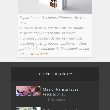
Depuis la nuit des temps, l’Homme cherche
Dieu.
Au musée d’Israël, à Jérusalem, un couloir
serpente depuis les premières traces
humaines jusqu’aux dernières trouvailles
archéologiques, prouvant absolument d’une
part, la quête humaine de Dieu depuis la nuit
des ...
Lire la suite
Les plus populaires
Mission Pakistan 2022 –
Prédication à...
1 min de lecture