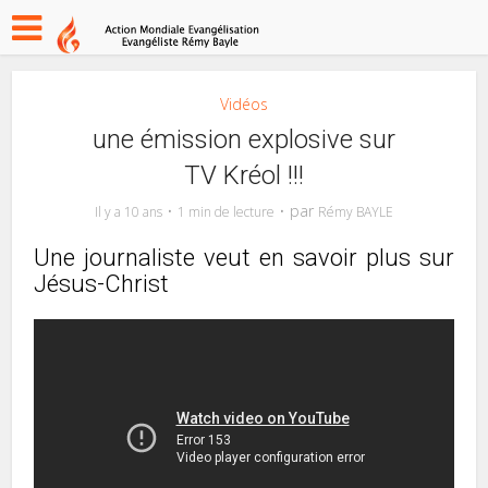
Vidéos
une émission explosive sur
TV Kréol !!!
par
Il y a 10 ans
1 min de lecture
Rémy BAYLE
Une journaliste veut en savoir plus sur
Jésus-Christ