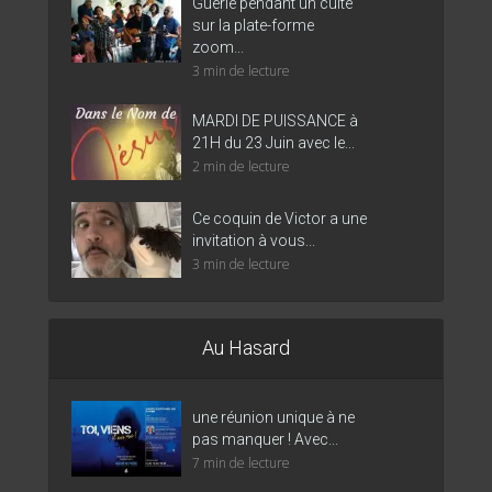
Guérie pendant un culte
sur la plate-forme
zoom...
3 min de lecture
MARDI DE PUISSANCE à
21H du 23 Juin avec le...
2 min de lecture
Ce coquin de Victor a une
invitation à vous...
3 min de lecture
Au Hasard
une réunion unique à ne
pas manquer ! Avec...
7 min de lecture