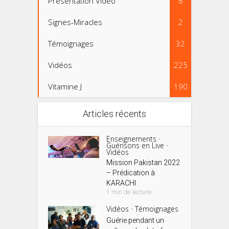
Présentation Vidéo
8
Signes-Miracles
2
Témoignages
32
Vidéos
225
Vitamine J
190
Articles récents
Enseignements
•
Guérisons en Live
•
Vidéos
Mission Pakistan 2022
– Prédication à
KARACHI
1 min de lecture
Vidéos
Témoignages
•
Guérie pendant un