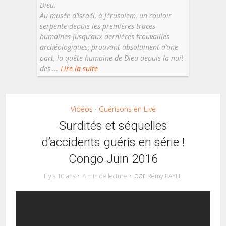
Dieu.
Au musée d’Israël, à Jérusalem, un couloir
serpente depuis les premières traces
humaines jusqu’aux dernières trouvailles
archéologiques, prouvant absolument d’une
part, la quête humaine de Dieu depuis la nuit
des ...
Lire la suite
Vidéos
Guérisons en Live
•
Surdités et séquelles
d’accidents guéris en série !
Congo Juin 2016
par
Il y a 10 ans
4 min de lecture
Rémy BAYLE