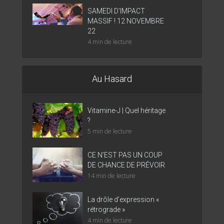
SAMEDI D’IMPACT
MASSIF ! 12 NOVEMBRE
22
4 min de lecture
Au Hasard
Vitamine-J | Quel héritage
?
5 min de lecture
CE N’EST PAS UN COUP
DE CHANCE DE PRÉVOIR
14 min de lecture
La drôle d’expression «
rétrograde »
4 min de lecture