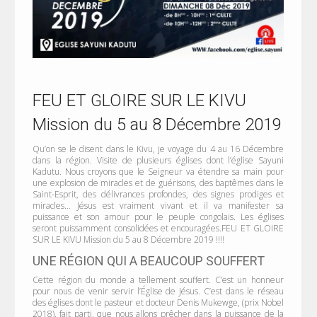
FEU ET GLOIRE SUR LE KIVU
Mission du 5 au 8 Décembre 2019
Qu’on se le disent dans le Kivu, je voyage du 4 au 16 Décembre
dans la région. Visite de plusieurs églises dont l’église Sayuni
Kadutu. Nous croyons que le Seigneur va étendre sa main pour
une explosion de miracles et de guérisons, des baptêmes dans le
Saint-Esprit, des délivrances profondes, des signes prodiges et
miracles… Jésus est vraiment vivant et il va manifester sa
puissance et son amour pour le peuple congolais. Les églises
seront puissamment consolidées et encouragées.FEU ET GLOIRE
SUR LE KIVU Mission du 5 au 8 Décembre 2019 !!!!
UNE RÉGION QUI A BEAUCOUP SOUFFERT
Cette région du monde a tellement souffert. C’est un honneur
pour nous de venir servir l’Église de Jésus. C’est dans le réseau
des églises dont le pasteur et docteur Denis Mukewge, (prix Nobel
2018), fait parti, que nous allons prêcher dans la puissance de la