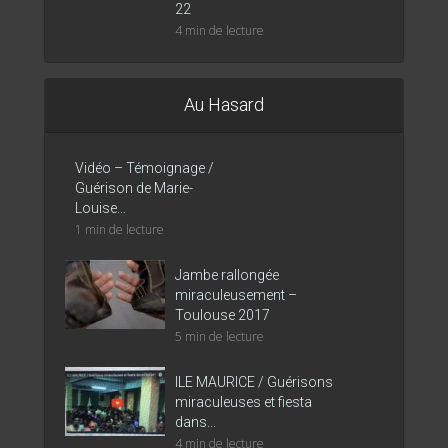
22
4 min de lecture
Au Hasard
Vidéo – Témoignage /
Guérison de Marie-
Louise...
1 min de lecture
Jambe rallongée
miraculeusement –
Toulouse 2017
5 min de lecture
ILE MAURICE / Guérisons
miraculeuses et fiesta
dans...
4 min de lecture