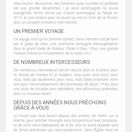
résurrection. Rencontrer des hommes aussi humbles et profonds
est une grande bénédiction ! Je serai accompagné du jeune
évangéliste Simon Verne qui m’avait accompagné au Népal en
2016. Je suis content pour ce jeune qui est en train de se former
pour un puissant ministère international.
UN PREMIER VOYAGE
Ce voyage n’est qu’un premier contact, notre intention est de faire
par la grâce de Dieu, une prochaine campagne d’évangélisation
dans le grand stade de Bukavu. Plaise à Dieu ! Pour une grande
moisson d’âmes et l’implantation de la Vision G12.
DE NOMBREUX INTERCESSEURS
De nombreux intercesseurs seront dans le jeûn et la prière pour
ce temps de mission et je l’espère, vous aussi vous priez pour
nous. Mais pas seulement pour nous, mais faites entendre votre
voix pour l’accomplissement des promesses de Jésus ! Priez pour
une pluie de miracles sans précédent, des délivrances profondes,
pour un nouveau réveil.
DEPUIS DES ANNÉES NOUS PRÊCHONS
GRÂCE À VOUS
Le travail que nous faisons depuis des années, de rester sur la
brèche, pour prêcher l’évangile sans compromis et avec puissance,
et de vivre dans l’obéissance de la foi, cela ne serait possible sans
les âmes précieuses qui nous soutiennent. Sans l’Église nous ne