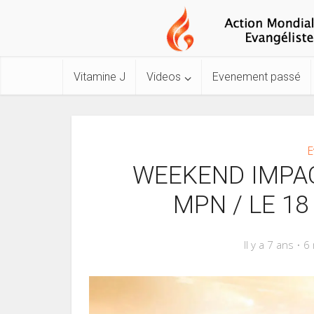
Vitamine J
Videos
Evenement passé
E
WEEKEND IMPAC
MPN / LE 18
Il y a 7 ans
6 