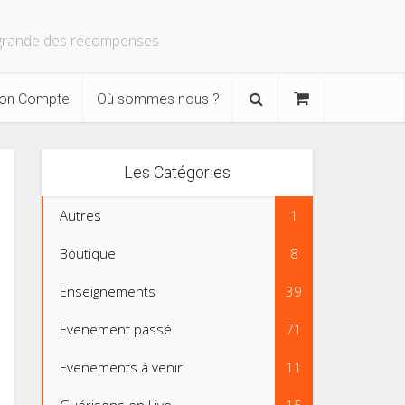
s grande des récompenses
on Compte
Où sommes nous ?
Les Catégories
Autres
1
Boutique
8
Enseignements
39
Evenement passé
71
Evenements à venir
11