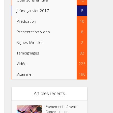
Guérisons en Live
15
Jeûne Janvier 2017
8
Prédication
10
Présentation Vidéo
8
Signes-Miracles
2
Témoignages
32
Vidéos
225
Vitamine J
190
Articles récents
Evenements à venir
Convention de