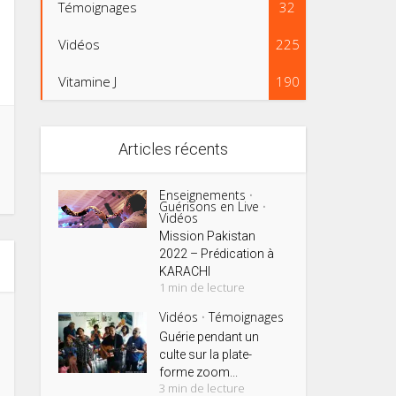
Témoignages
32
Vidéos
225
Vitamine J
190
Articles récents
Enseignements
•
Guérisons en Live
•
Vidéos
Mission Pakistan
2022 – Prédication à
KARACHI
1 min de lecture
Vidéos
Témoignages
•
Guérie pendant un
culte sur la plate-
forme zoom...
3 min de lecture