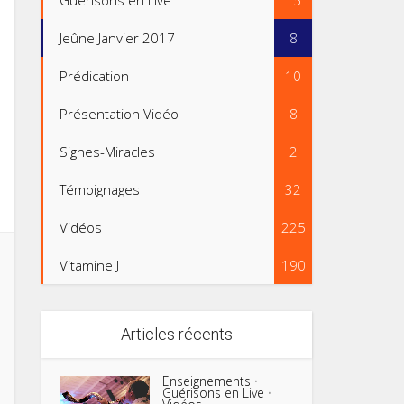
Guérisons en Live
15
Jeûne Janvier 2017
8
Prédication
10
Présentation Vidéo
8
Signes-Miracles
2
Témoignages
32
Vidéos
225
Vitamine J
190
Articles récents
Enseignements
•
Guérisons en Live
•