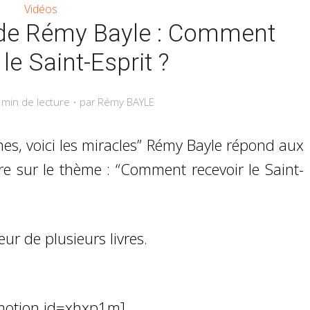
Vidéos
w de Rémy Bayle : Comment
 le Saint-Esprit ?
 min de lecture
Rémy BAYLE
par
gnes, voici les miracles” Rémy Bayle répond aux
re sur le thème : “Comment recevoir le Saint-
ur de plusieurs livres.
ymotion id=xhxp1m]