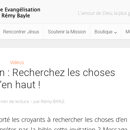
L'amour de Dieu, la plu
Rencontrer Jésus
Soutenir la Mission
Boutique
M
Vidéos
on : Recherchez les choses
’en haut !
 min de lecture
Rémy BAYLE
par
orté les croyants à rechercher les choses d’en
éter par la bible cette invitation ? Message