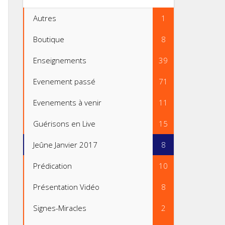
Autres
1
Boutique
8
Enseignements
39
Evenement passé
71
Evenements à venir
11
Guérisons en Live
15
Jeûne Janvier 2017
8
Prédication
10
Présentation Vidéo
8
Signes-Miracles
2