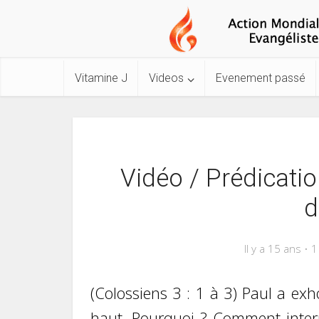
Vitamine J
Videos
Evenement passé
Vidéo / Prédicati
d
Il y a 15 ans
1
(Colossiens 3 : 1 à 3) Paul a exh
haut. Pourquoi ? Comment interpr