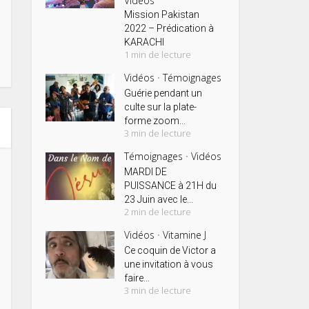
Vidéos
Mission Pakistan
2022 – Prédication à
KARACHI
1 min de lecture
Vidéos
Témoignages
•
Guérie pendant un
culte sur la plate-
forme zoom...
3 min de lecture
Témoignages
Vidéos
•
MARDI DE
PUISSANCE à 21H du
23 Juin avec le...
2 min de lecture
Vidéos
Vitamine J
•
Ce coquin de Victor a
une invitation à vous
faire...
3 min de lecture