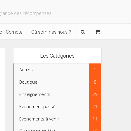
s grande des récompenses
on Compte
Où sommes nous ?
Les Catégories
Autres
1
Boutique
8
Enseignements
39
Evenement passé
71
Evenements à venir
11