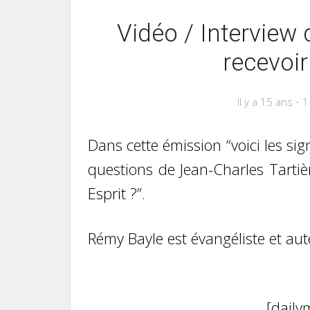
Vidéo / Intervie
recevoir
Il y a 15 ans
1
Dans cette émission “voici les si
questions de Jean-Charles Tartiè
Esprit ?”.
Rémy Bayle est évangéliste et aute
[dail