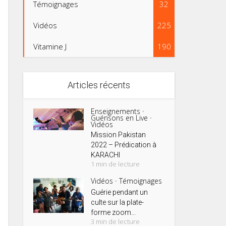
Témoignages
32
Vidéos
225
Vitamine J
190
Articles récents
Enseignements
•
Guérisons en Live
•
Vidéos
Mission Pakistan
2022 – Prédication à
KARACHI
1 min de lecture
Vidéos
Témoignages
•
Guérie pendant un
culte sur la plate-
forme zoom...
3 min de lecture