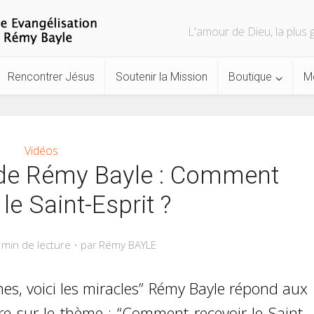
L'amour de Dieu, la plu
Rencontrer Jésus
Soutenir la Mission
Boutique
M
Vidéos
w de Rémy Bayle : Comment
 le Saint-Esprit ?
 min de lecture
Rémy BAYLE
par
gnes, voici les miracles” Rémy Bayle répond aux
re sur le thème : “Comment recevoir le Saint-