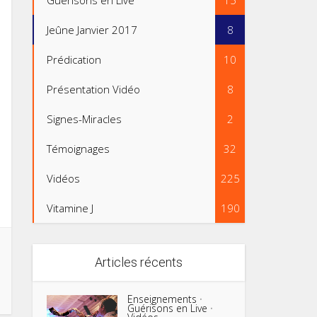
Guérisons en Live
15
Jeûne Janvier 2017
8
Prédication
10
Présentation Vidéo
8
Signes-Miracles
2
Témoignages
32
Vidéos
225
Vitamine J
190
Articles récents
Enseignements
•
Guérisons en Live
•