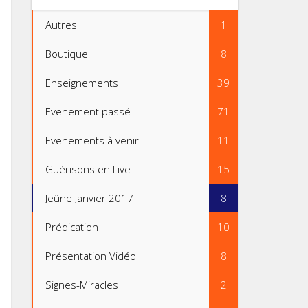
Autres
1
Boutique
8
Enseignements
39
Evenement passé
71
Evenements à venir
11
Guérisons en Live
15
Jeûne Janvier 2017
8
Prédication
10
Présentation Vidéo
8
Signes-Miracles
2