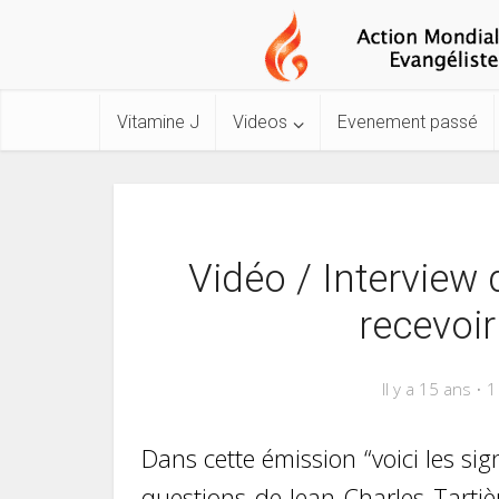
Vitamine J
Videos
Evenement passé
Vidéo / Intervie
recevoir
Il y a 15 ans
1
Dans cette émission “voici les si
questions de Jean-Charles Tartiè