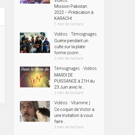
Vidéos
Mission Pakistan
2022 – Prédication à
KARACHI
1 min de lecture
Vidéos
Témoignages
•
Guérie pendant un
culte sur la plate-
forme zoom...
3 min de lecture
Témoignages
Vidéos
•
MARDI DE
PUISSANCE à 21H du
23 Juin avec le...
2 min de lecture
Vidéos
Vitamine J
•
Ce coquin de Victor a
une invitation à vous
faire...
3 min de lecture