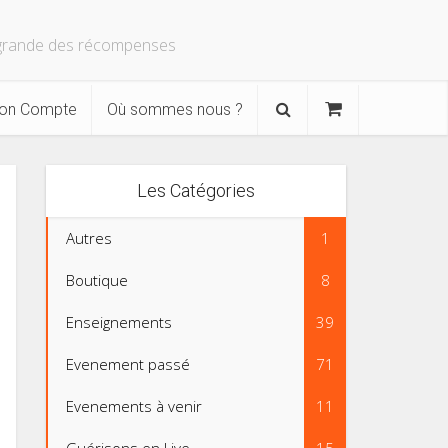
s grande des récompenses
on Compte
Où sommes nous ?
Les Catégories
Autres
1
Boutique
8
Enseignements
39
Evenement passé
71
Evenements à venir
11