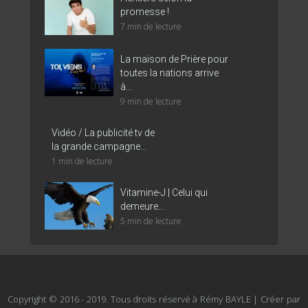
promesse !
7 min de lecture
La maison de Prière pour
toutes la nations arrive
à...
9 min de lecture
Vidéo / La publicité tv de
la grande campagne...
1 min de lecture
Vitamine-J | Celui qui
demeure…
5 min de lecture
Copyright © 2016 - 2019. Tous droits réservé à Rémy BAYLE | Créer par