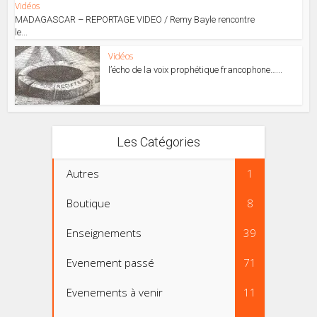
Vidéos
MADAGASCAR – REPORTAGE VIDEO / Remy Bayle rencontre
le...
Vidéos
l’écho de la voix prophétique francophone…...
Les Catégories
Autres
1
Boutique
8
Enseignements
39
Evenement passé
71
Evenements à venir
11