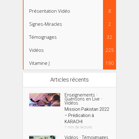
Présentation Vidéo
8
Signes-Miracles
2
Témoignages
32
Vidéos
225
Vitamine J
190
Articles récents
Enseignements
•
Guérisons en Live
•
Vidéos
Mission Pakistan 2022
– Prédication à
KARACHI
1 min de lecture
Vidéos
Témoignages
•