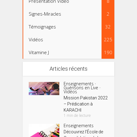
Présentation Vidéo
8
Signes-Miracles
2
Témoignages
32
Vidéos
225
Vitamine J
190
Articles récents
Enseignements
•
Guérisons en Live
•
Vidéos
Mission Pakistan 2022
– Prédication à
KARACHI
1 min de lecture
Enseignements
Découvrez l’École de