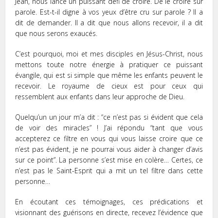
Jean, nous lance un puissant défi de croire. De le croire sur
parole. Est-t-il digne à vos yeux d’être cru sur parole ? Il a
dit de demander. Il a dit que nous allons recevoir, il a dit
que nous serons exaucés.
C’est pourquoi, moi et mes disciples en Jésus-Christ, nous
mettons toute notre énergie à pratiquer ce puissant
évangile, qui est si simple que même les enfants peuvent le
recevoir. Le royaume de cieux est pour ceux qui
ressemblent aux enfants dans leur approche de Dieu.
Quelqu’un un jour m’a dit : “ce n’est pas si évident que cela
de voir des miracles” ! J’ai répondu “tant que vous
accepterez ce filtre en vous qui vous laisse croire que ce
n’est pas évident, je ne pourrai vous aider à changer d’avis
sur ce point”. La personne s’est mise en colère… Certes, ce
n’est pas le Saint-Esprit qui a mit un tel filtre dans cette
personne…
En écoutant ces témoignages, ces prédications et
visionnant des guérisons en directe, recevez l’évidence que