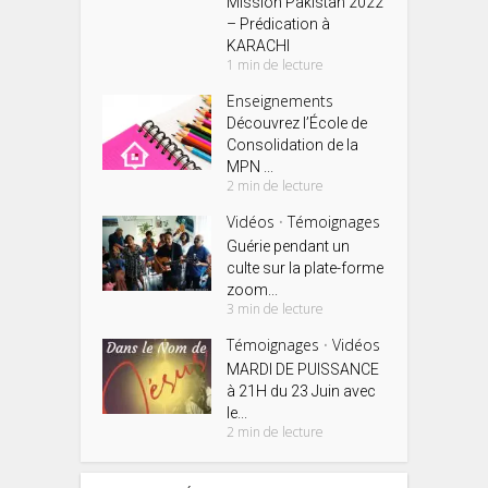
Mission Pakistan 2022
– Prédication à
KARACHI
1 min de lecture
Enseignements
Découvrez l’École de
Consolidation de la
MPN ...
2 min de lecture
Vidéos
Témoignages
•
Guérie pendant un
culte sur la plate-forme
zoom...
3 min de lecture
Témoignages
Vidéos
•
MARDI DE PUISSANCE
à 21H du 23 Juin avec
le...
2 min de lecture