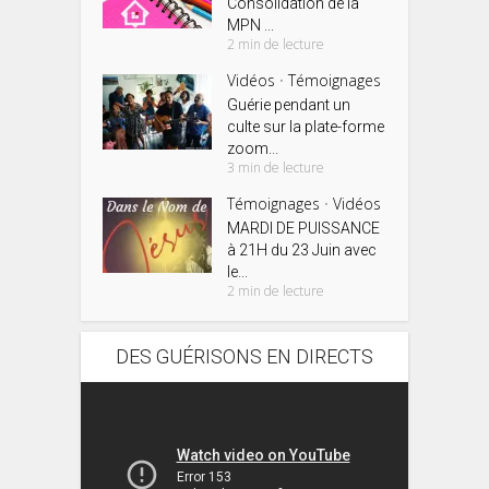
Consolidation de la
MPN ...
2 min de lecture
Vidéos
Témoignages
•
Guérie pendant un
culte sur la plate-forme
zoom...
3 min de lecture
Témoignages
Vidéos
•
MARDI DE PUISSANCE
à 21H du 23 Juin avec
le...
2 min de lecture
DES GUÉRISONS EN DIRECTS