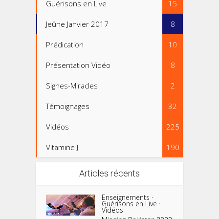
Guérisons en Live
15
Jeûne Janvier 2017
8
Prédication
10
Présentation Vidéo
8
Signes-Miracles
2
Témoignages
32
Vidéos
225
Vitamine J
190
Articles récents
Enseignements
•
Guérisons en Live
•
Vidéos