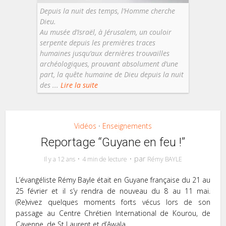
Depuis la nuit des temps, l’Homme cherche
Dieu.
Au musée d’Israël, à Jérusalem, un couloir
serpente depuis les premières traces
humaines jusqu’aux dernières trouvailles
archéologiques, prouvant absolument d’une
part, la quête humaine de Dieu depuis la nuit
des ...
Lire la suite
Vidéos
Enseignements
•
Reportage “Guyane en feu !”
par
Il y a 12 ans
4 min de lecture
Rémy BAYLE
L’évangéliste Rémy Bayle était en Guyane française du 21 au
25 février et il s’y rendra de nouveau du 8 au 11 mai.
(Re)vivez quelques moments forts vécus lors de son
passage au Centre Chrétien International de Kourou, de
Cayenne, de St Laurent et d’Awala.