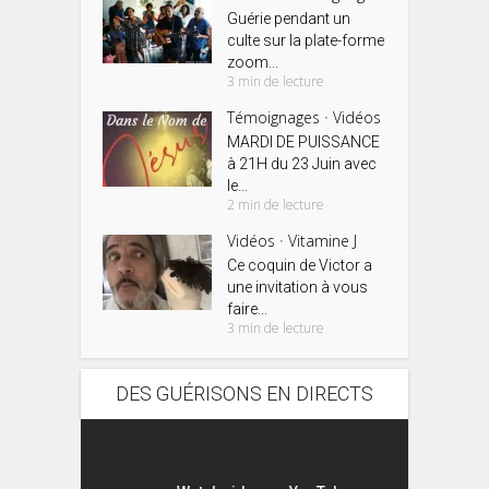
Guérie pendant un
culte sur la plate-forme
zoom...
3 min de lecture
Témoignages
Vidéos
•
MARDI DE PUISSANCE
à 21H du 23 Juin avec
le...
2 min de lecture
Vidéos
Vitamine J
•
Ce coquin de Victor a
une invitation à vous
faire...
3 min de lecture
DES GUÉRISONS EN DIRECTS