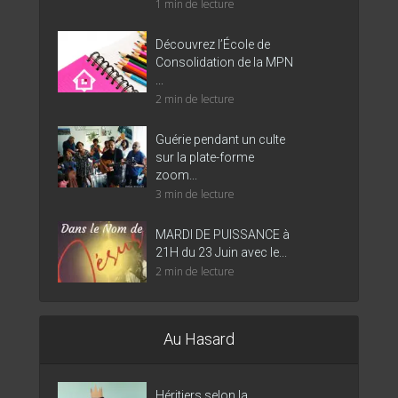
1 min de lecture
Découvrez l’École de
Consolidation de la MPN
...
2 min de lecture
Guérie pendant un culte
sur la plate-forme
zoom...
3 min de lecture
MARDI DE PUISSANCE à
21H du 23 Juin avec le...
2 min de lecture
Au Hasard
Héritiers selon la