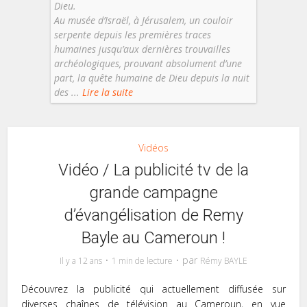
Dieu.
Au musée d’Israël, à Jérusalem, un couloir
serpente depuis les premières traces
humaines jusqu’aux dernières trouvailles
archéologiques, prouvant absolument d’une
part, la quête humaine de Dieu depuis la nuit
des ...
Lire la suite
Vidéos
Vidéo / La publicité tv de la
grande campagne
d’évangélisation de Remy
Bayle au Cameroun !
par
Il y a 12 ans
1 min de lecture
Rémy BAYLE
Découvrez la publicité qui actuellement diffusée sur
diverses chaînes de télévision au Cameroun, en vue