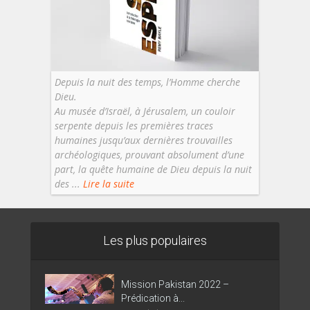
Depuis la nuit des temps, l’Homme cherche
Dieu.
Au musée d’Israël, à Jérusalem, un couloir
serpente depuis les premières traces
humaines jusqu’aux dernières trouvailles
archéologiques, prouvant absolument d’une
part, la quête humaine de Dieu depuis la nuit
des ...
Lire la suite
Les plus populaires
Mission Pakistan 2022 –
Prédication à...