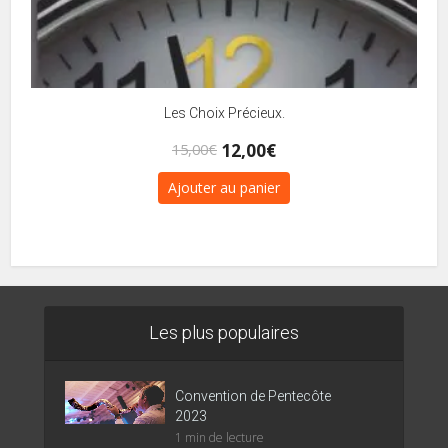
Les Choix Précieux.
Le
Le
12,00
€
15,00
€
prix
prix
Ajouter au panier
initial
actuel
était :
est :
15,00€.
12,00€.
Les plus populaires
Convention de Pentecôte
2023
1 min de lecture