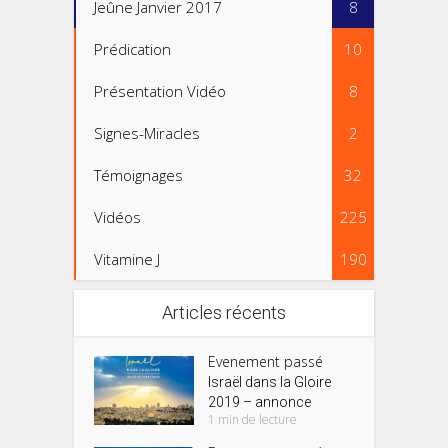
Jeûne Janvier 2017
8
Prédication
10
Présentation Vidéo
8
Signes-Miracles
2
Témoignages
32
Vidéos
225
Vitamine J
190
Articles récents
Evenement passé
Israël dans la Gloire
2019 – annonce
1 min de lecture