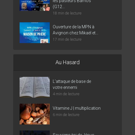
les pasteurs Barrios
(G12...
18 min de lecture
Ouverture de la MPN à
Avignon chez Mikaël et...
17 min de lecture
Au Hasard
L’attaque de base de
votre ennemi
4 min de lecture
Vitamine J | multiplication
6 min de lecture
Souviens-toi de Jésus-