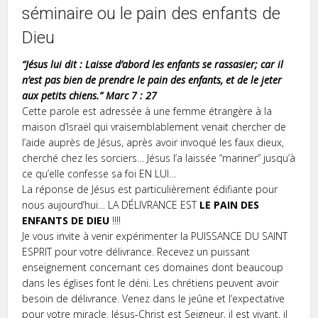
séminaire ou le pain des enfants de
Dieu
“Jésus lui dit : Laisse d’abord les enfants se rassasier; car il
n’est pas bien de prendre le pain des enfants, et de le jeter
aux petits chiens.” Marc 7 : 27
Cette parole est adressée à une femme étrangère à la
maison d’Israël qui vraisemblablement venait chercher de
l’aide auprès de Jésus, après avoir invoqué les faux dieux,
cherché chez les sorciers… Jésus l’a laissée “mariner” jusqu’à
ce qu’elle confesse sa foi EN LUI…
La réponse de Jésus est particulièrement édifiante pour
nous aujourd’hui… LA DÉLIVRANCE EST
LE PAIN DES
ENFANTS DE DIEU
!!!!
Je vous invite à venir expérimenter la PUISSANCE DU SAINT
ESPRIT pour votre délivrance. Recevez un puissant
enseignement concernant ces domaines dont beaucoup
dans les églises font le déni. Les chrétiens peuvent avoir
besoin de délivrance. Venez dans le jeûne et l’expectative
pour votre miracle. Jésus-Christ est Seigneur, il est vivant, il