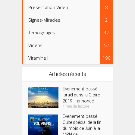
Présentation Vidéo
8
Signes-Miracles
2
Témoignages
32
Vidéos
225
Vitamine J
190
Articles récents
Evenement passé
Israël dans la Gloire
2019 – annonce
1 min de lecture
Evenement passé
Culte spécial de la fin
du mois de Juin à la
MPN de...