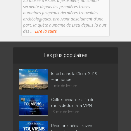
Au musée d’Israël, à Jérusalem, un couloir
serpente depuis les premières traces
humaines jusqu’aux dernières trouvailles
archéologiques, prouvant absolument d’une
part, la quête humaine de Dieu depuis la nuit
des ...
Lire la suite
Les plus populaires
Israël dans la Gloire 2019
– annonce
1 min de lecture
Culte spécial de la fin du
mois de Juin à la MPN...
19 min de lecture
Réunion spéciale avec