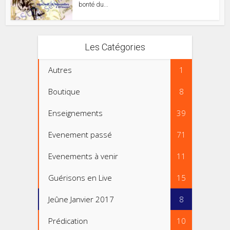
bonté du...
Les Catégories
Autres
1
Boutique
8
Enseignements
39
Evenement passé
71
Evenements à venir
11
Guérisons en Live
15
Jeûne Janvier 2017
8
Prédication
10