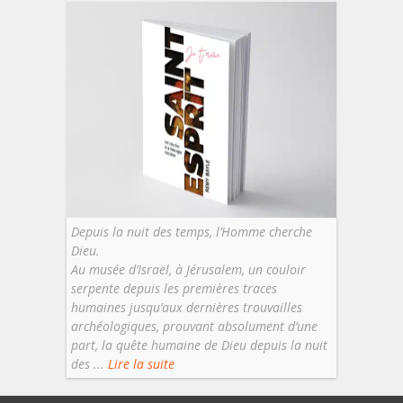
Depuis la nuit des temps, l’Homme cherche
Dieu.
Au musée d’Israël, à Jérusalem, un couloir
serpente depuis les premières traces
humaines jusqu’aux dernières trouvailles
archéologiques, prouvant absolument d’une
part, la quête humaine de Dieu depuis la nuit
des ...
Lire la suite