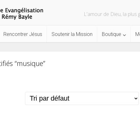
L'amour de Dieu, la plu
Rencontrer Jésus
Soutenir la Mission
Boutique
M
tifiés “musique”