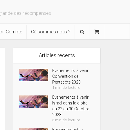
s grande des récompenses
on Compte
Où sommes nous ?
Articles récents
Evenements à venir
Convention de
Pentecôte 2023
1 min de lecture
Evenements à venir
Israel dans la gloire
du 22 au 30 Octobre
2023
6 min de lecture
Enseignements
•