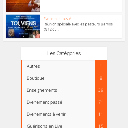
Evenement passé
Réunion spéciale avec les pasteurs Barrios
(G12 du...
Les Catégories
Autres
1
Boutique
8
Enseignements
39
Evenement passé
71
Evenements à venir
11
Guérisons en Live
15