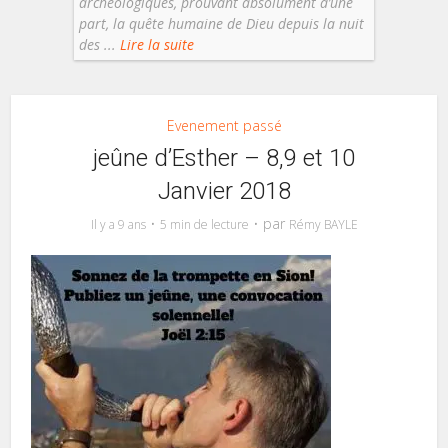
archéologiques, prouvant absolument d’une
part, la quête humaine de Dieu depuis la nuit
des ...
Lire la suite
Evenement passé
jeûne d’Esther – 8,9 et 10
Janvier 2018
par
Il y a 9 ans
5 min de lecture
Rémy BAYLE