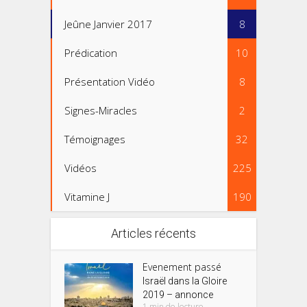
Jeûne Janvier 2017
8
Prédication
10
Présentation Vidéo
8
Signes-Miracles
2
Témoignages
32
Vidéos
225
Vitamine J
190
Articles récents
Evenement passé
Israël dans la Gloire
2019 – annonce
1 min de lecture