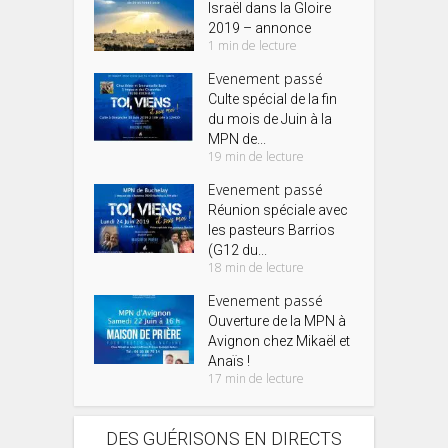
Israël dans la Gloire
2019 – annonce
1 min de lecture
Evenement passé
Culte spécial de la fin
du mois de Juin à la
MPN de...
19 min de lecture
Evenement passé
Réunion spéciale avec
les pasteurs Barrios
(G12 du...
18 min de lecture
Evenement passé
Ouverture de la MPN à
Avignon chez Mikaël et
Anaïs !
17 min de lecture
DES GUÉRISONS EN DIRECTS