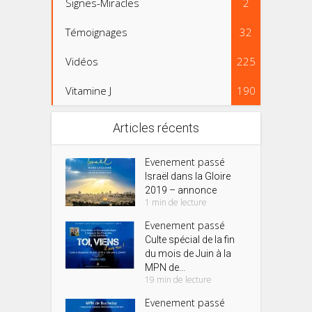
Signes-Miracles
2
Témoignages
32
Vidéos
225
Vitamine J
190
Articles récents
Evenement passé
Israël dans la Gloire
2019 – annonce
1 min de lecture
Evenement passé
Culte spécial de la fin
du mois de Juin à la
MPN de...
19 min de lecture
Evenement passé